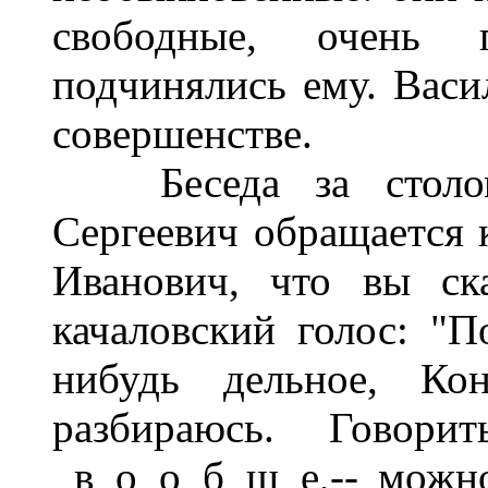
свободные, очень 
подчинялись ему. Васи
совершенстве.
Беседа за столом 
Сергеевич обращается к
Иванович, что вы ск
качаловский голос: "П
нибудь дельное, Ко
разбираюсь. Говорит
_в_о_о_б_щ_е,-- можно