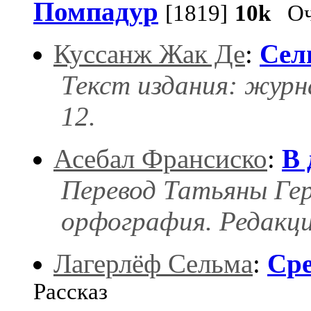
Помпадур
[1819]
10k
Оч
Куссанж Жак Де
:
Сел
Текст издания: журн
12.
Асебал Франсиско
:
В 
Перевод Татьяны Ге
орфография. Редакци
Лагерлёф Сельма
:
Сре
Рассказ