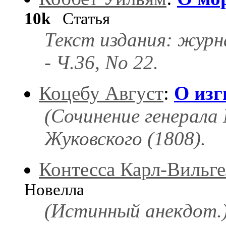
10k
Статья
Текст издания: журна
- Ч.36, Nо 22.
Коцебу Август
:
О изг
(Сочинение генерала 
Жуковского (1808).
Контесса Карл-Вильг
Новелла
(Истинный анекдот.)