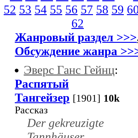
52
53
54
55
56
57
58
59
6
62
Жанровый раздел >>>
Обсуждение жанра >>
Эверс Ганс Гейнц
:
Распятый
Тангейзер
[1901]
10k
Рассказ
Der gekreuzigte
Tannhäuser,