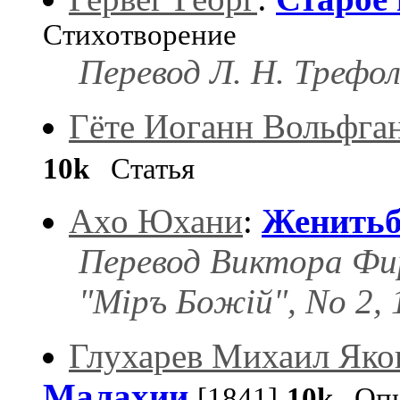
Стихотворение
Перевод Л. Н. Трефол
Гёте Иоганн Вольфга
10k
Статья
Ахо Юхани
:
Женить
Перевод Виктора Фир
"Міръ Божій", No 2, 
Глухарев Михаил Яко
Малахии
[1841]
10k
Опи