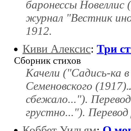
баронессы Новеллис (
журнал "Вестник ино
1912.
Киви Алексис
:
Три с
Сборник стихов
Качели ("Садись-ка в 
Семеновского (1917).
сбежало..."). Перево
грустно..."). Перевод
Коббет Уильям
:
О мо