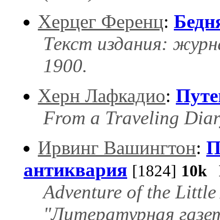
Херцег Ференц
:
Бедн
Текст издания: журн
1900.
Херн Лафкадио
:
Путе
From a Traveling Dia
Ирвинг Вашингтон
:
П
антиквария
[1824]
10k
Н
Adventure of the Littl
"Литературная газет