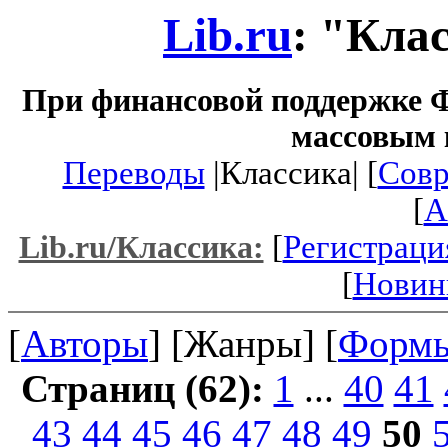
Lib.ru
: "Кла
При финансовой поддержке Ф
массовым 
Переводы
|Классика| [
Совр
[
A
[
Регистраци
Lib.ru/Классика:
[
Новин
[
Авторы
] [Жанры] [
Форм
Страниц (62):
1
...
40
41
43
44
45
46
47
48
49
50