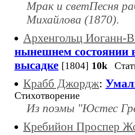
Мрак и светПесня ра
Михайлова (1870).
Архенгольц Иоганн-В
нынешнем состоянии в
высадке
[1804]
10k
Стат
Крабб Джордж
:
Умал
Стихотворение
Из поэмы "Юстес Гре
Кребийон Проспер Ж