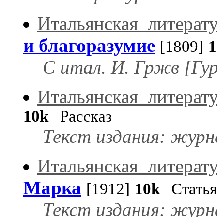
Итальянская_литерат
и благоразумие
[1809]
1
С итал. И. Гржв [Гу
Итальянская_литерат
10k
Рассказ
Текст издания: журна
Итальянская_литерат
Марка
[1912]
10k
Статья
Текст издания: журн