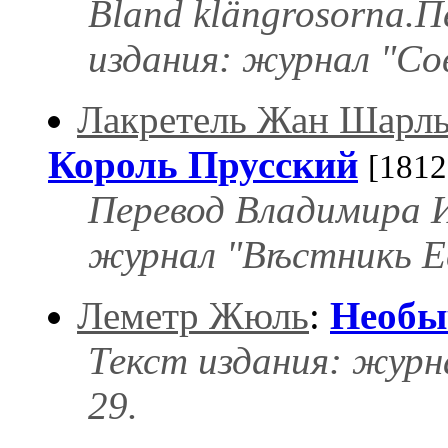
Bland klängrosorna.П
издания: журнал "Со
Лакретель Жан Шарл
Король Прусский
[1812
Перевод Владимира И
журнал "Вѣстникь Ев
Леметр Жюль
:
Необы
Текст издания: журн
29.