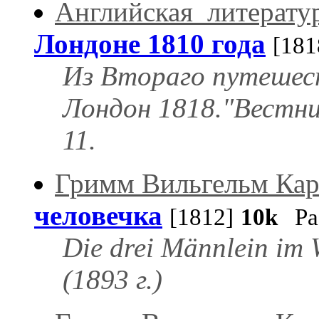
Английская_литерату
Лондоне 1810 года
[181
Из Втораго путешест
Лондон 1818."Вестник
11.
Гримм Вильгельм Кар
человечка
[1812]
10k
Рас
Die drei Männlein im
(1893 г.)