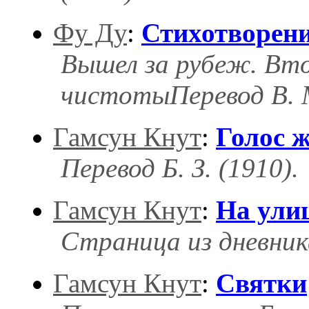
Фу Ду
:
Стихотворен
Вышел за рубеж. Вт
чистотыПеревод В. М
Гамсун Кнут
:
Голос 
Перевод Б. З. (1910).
Гамсун Кнут
:
На ули
Страница из дневник
Гамсун Кнут
:
Святки