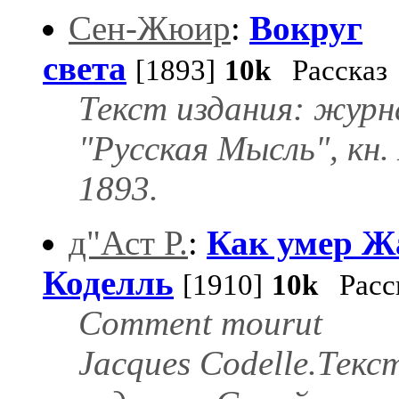
Сен-Жюир
:
Вокруг
света
[1893]
10k
Рассказ
Текст издания: журн
"Русская Мысль", кн. 
1893.
д"Аст Р.
:
Как умер Ж
Коделль
[1910]
10k
Расс
Comment mourut
Jacques Codelle.Текс