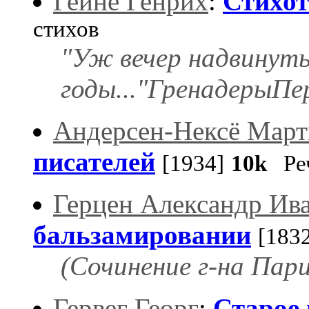
Гейне Генрих
:
Стихот
стихов
"Уж вечер надвинуть
годы..."ГренадерыПер
Андерсен-Нексё Мар
писателей
[1934]
10k
Ре
Герцен Александр Ив
бальзамировании
[183
(Сочинение г-на Пари
Гервег Георг
:
Старое 