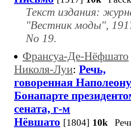
Текст издания: журн
"Вестник моды", 191
No 19.
Франсуа-Де-Нёфшато
Николя-Луи
:
Речь,
говоренная Наполеон
Бонапарте президенто
сената, г-м
Нёвшато
[1804]
10k
Реч