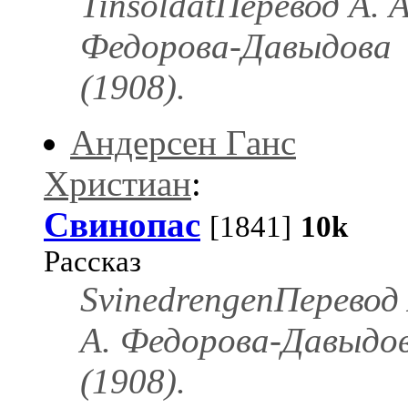
TinsoldatПеревод А. А
Федорова-Давыдова
(1908).
Андерсен Ганс
Христиан
:
Свинопас
[1841]
10k
Рассказ
SvinedrengenПеревод 
А. Федорова-Давыдо
(1908).