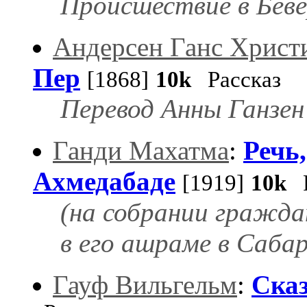
Происшествие в Беве
Андерсен Ганс Христ
Пер
[1868]
10k
Рассказ
Перевод Анны Ганзен
Ганди Махатма
:
Речь
Ахмедабаде
[1919]
10k
Р
(на собрании гражда
в его ашраме в Сабар
Гауф Вильгельм
:
Сказ