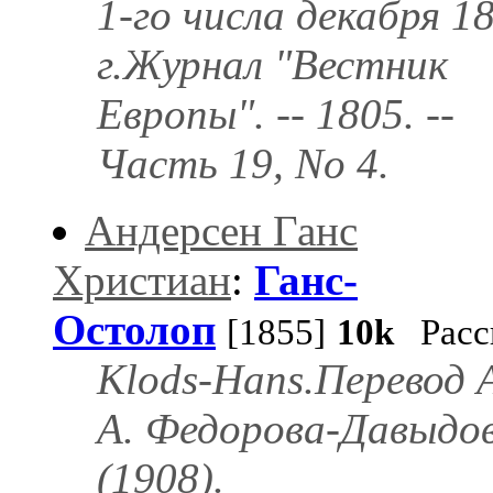
1-го числа декабря 1
г.Журнал "Вестник
Европы". -- 1805. --
Часть 19, No 4.
Андерсен Ганс
Христиан
:
Ганс-
Остолоп
[1855]
10k
Расс
Klods-Hans.Перевод 
А. Федорова-Давыдо
(1908).