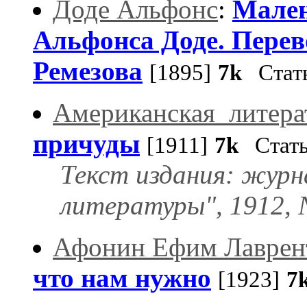
Доде Альфонс
:
Мален
Альфонса Доде. Перев
Ремезова
[1895]
7k
Стат
Американская_литера
причуды
[1911]
7k
Стать
Текст издания: журн
литературы", 1912, 
Афонин Ефим Лаврен
что нам нужно
[1923]
7