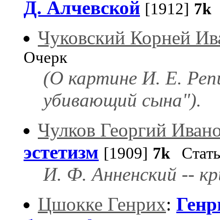
Д. Алчевской
[1912]
7k
Чуковский Корней Ив
Очерк
(О картине И. Е. Ре
убивающий сына").
Чулков Георгий Иван
эстетизм
[1909]
7k
Стать
И. Ф. Анненский -- к
Цшокке Генрих
:
Генр