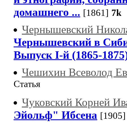
домашнего ...
[1861]
7k
С
Чернышевский Никол
Чернышевский в Сиби
Выпуск І-й (1865-1875
Чешихин Всеволод Е
Статья
Чуковский Корней Ив
Эйольф" Ибсена
[1905]