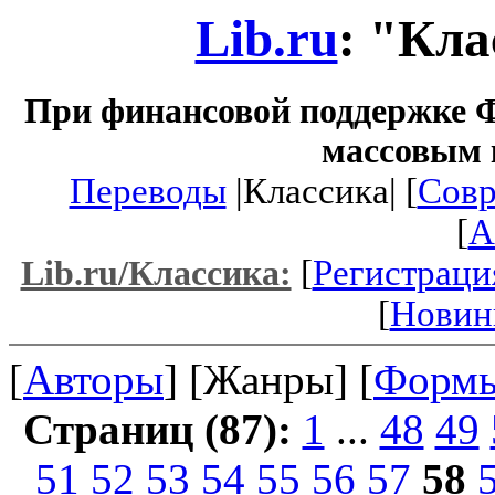
Lib.ru
: "Кла
При финансовой поддержке Ф
массовым 
Переводы
|Классика| [
Совр
[
A
[
Регистраци
Lib.ru/Классика:
[
Новин
[
Авторы
] [Жанры] [
Форм
Страниц (87):
1
...
48
49
51
52
53
54
55
56
57
58