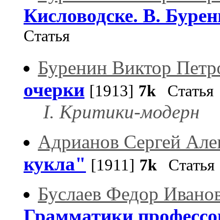
Кисловодске. В. Бурени
Статья
Буренин Виктор Петр
очерки
[1913]
7k
Статья
I. Критики-модерн
Адрианов Сергей Але
кукла"
[1911]
7k
Статья
Буслаев Федор Ивано
Грамматики профессор