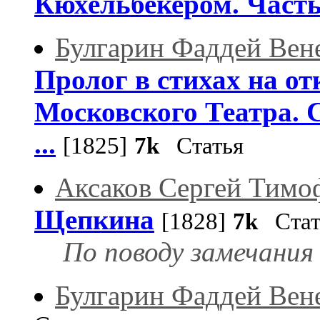
Кюхельбекером. Часть 
Булгарин Фаддей Вен
Пролог в стихах на о
Московского Театра. С
...
[1825]
7k
Статья
Аксаков Сергей Тимо
Щепкина
[1828]
7k
Стат
По поводу замечания
Булгарин Фаддей Вен