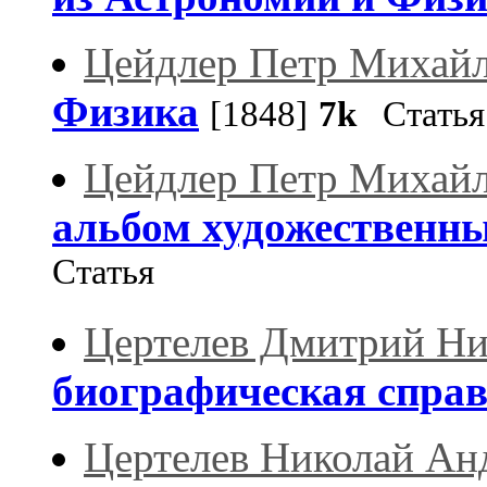
Цейдлер Петр Михай
Физика
[1848]
7k
Статья
Цейдлер Петр Михай
альбом художественн
Статья
Цертелев Дмитрий Ни
биографическая спра
Цертелев Николай Ан