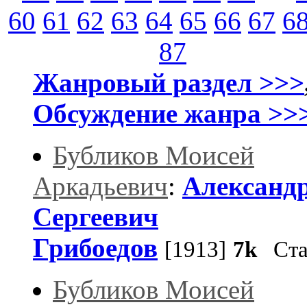
60
61
62
63
64
65
66
67
6
87
Жанровый раздел >>>
Обсуждение жанра >>
Бубликов Моисей
Аркадьевич
:
Александ
Сергеевич
Грибоедов
[1913]
7k
Ста
Бубликов Моисей