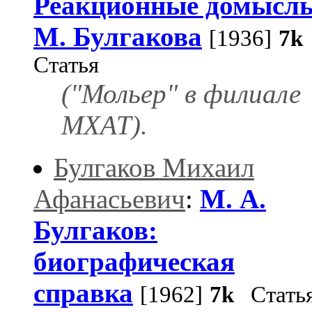
Реакционные домысл
М. Булгакова
[1936]
7k
Статья
("Мольер" в филиале
МХАТ).
Булгаков Михаил
Афанасьевич
:
М. А.
Булгаков:
биографическая
справка
[1962]
7k
Стать