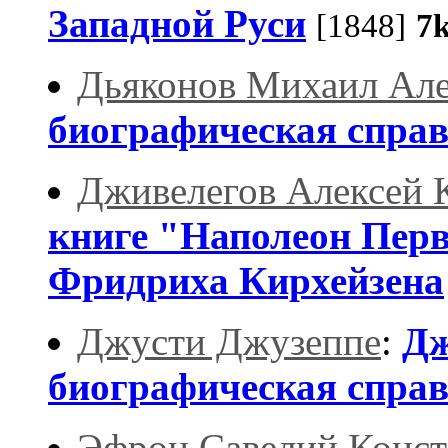
Западной Руси
[1848]
7
Дьяконов Михаил Ал
биографическая спра
Дживелегов Алексей 
книге "Наполеон Перв
Фридриха Кирхейзена
Джусти Джузеппе
:
Дж
биографическая спра
Эфрон Савелий Конст