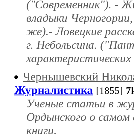
("Современник"). - Ж
владыки Черногории, 
же).- Ловецкие расс
г. Небольсина. ("Пан
характеристических о
Чернышевский Никол
Журналистика
[1855]
7
Ученые статьи в жур
Ордынского о самом с
книги.