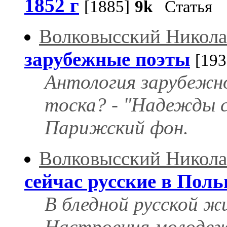
1852 г
[1885]
9k
Статья
Волковысский Никол
зарубежные поэты
[193
Антология зарубежно
тоска? - "Надежды си
Парижский фон.
Волковысский Никол
сейчас русские в Пол
В бледной русской жи
Настроения молодеж