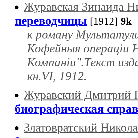
Журавская Зинаида Н
переводчицы
[1912]
9k
С
к роману Мультатули
Кофейныя операціи Н
Компаніи".Текст изд
кн.VI, 1912.
Журавский Дмитрий 
биографическая спра
Златовратский Никол