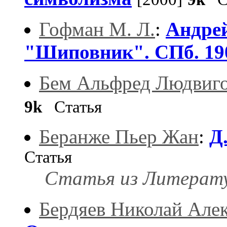
Гофман М. Л.
:
Андрей
"Шиповник". СПб. 190
Бем Альфред Людвиг
9k
Статья
Беранже Пьер Жан
:
Д
Статья
Статья из Литератур
Бердяев Николай Але