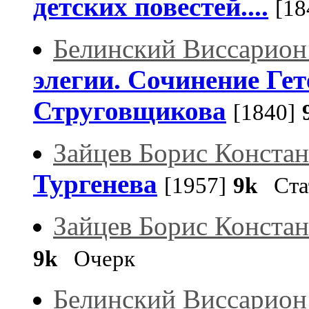
детских повестей....
[18
Белинский Виссарион
элегии. Сочинение Гете
Струговщикова
[1840]
Зайцев Борис Конста
Тургенева
[1957]
9k
Ста
Зайцев Борис Конста
9k
Очерк
Белинский Виссарион