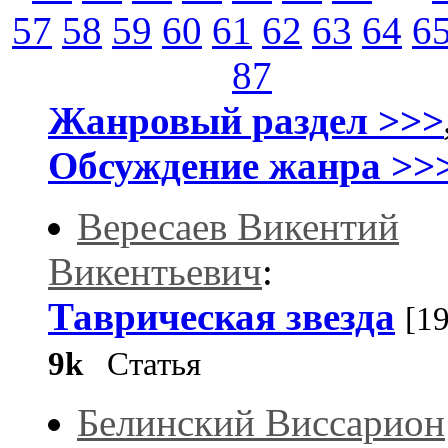
57
58
59
60
61
62
63
64
6
87
Жанровый раздел >>>
Обсуждение жанра >>
Вересаев Викентий
Викентьевич
:
Таврическая звезда
[1
9k
Статья
Белинский Виссарион