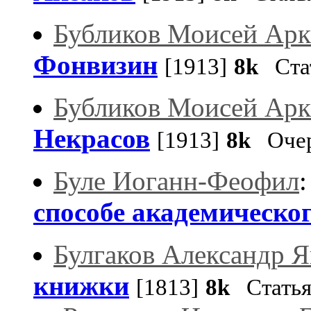
Бубликов Моисей Арк
Фонвизин
[1913]
8k
Ста
Бубликов Моисей Арк
Некрасов
[1913]
8k
Оче
Буле Иоганн-Феофил
способе академическо
Булгаков Александр Я
книжки
[1813]
8k
Стать