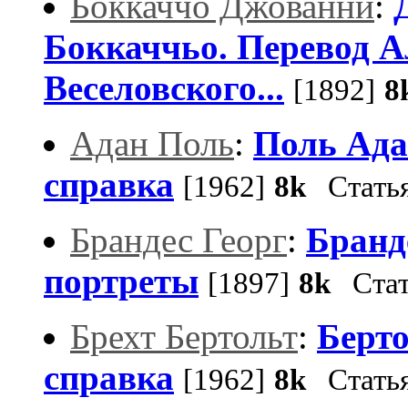
Боккаччо Джованни
:
Боккаччьо. Перевод А
Веселовского...
[1892]
8
Адан Поль
:
Поль Ада
справка
[1962]
8k
Стать
Брандес Георг
:
Бранд
портреты
[1897]
8k
Стат
Брехт Бертольт
:
Берто
справка
[1962]
8k
Стать