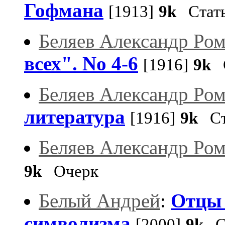
Гофмана
[1913]
9k
Стат
Беляев Александр Ро
всех". No 4-6
[1916]
9k
С
Беляев Александр Ро
литература
[1916]
9k
Ст
Беляев Александр Ро
9k
Очерк
Белый Андрей
:
Отцы 
символизма
[2000]
9k
Ст