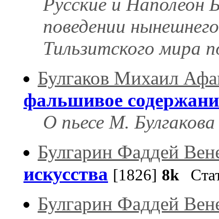
Русские и Наполеон 
поведении нынешнего
Тильзитского мира по
Булгаков Михаил Афа
фальшивое содержани
О пьесе М. Булгакова
Булгарин Фаддей Вен
искусства
[1826]
8k
Стат
Булгарин Фаддей Вен