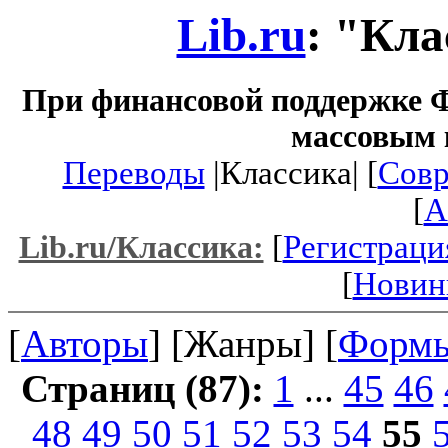
Lib.ru
: "Кла
При финансовой поддержке Ф
массовым 
Переводы
|Классика| [
Совр
[
A
[
Регистраци
Lib.ru/Классика:
[
Новин
[
Авторы
] [Жанры] [
Форм
Страниц (87):
1
...
45
46
48
49
50
51
52
53
54
55