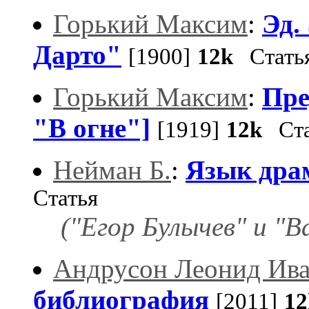
Горький Максим
:
Эд.
Дарто"
[1900]
12k
Стать
Горький Максим
:
Пре
"В огне"]
[1919]
12k
Ста
Нейман Б.
:
Язык дра
Статья
("Егор Булычев" и "В
Андрусон Леонид Ив
библиография
[2011]
12