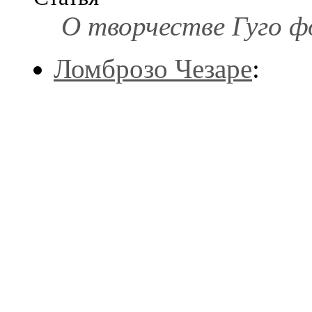
О творчестве Гуго ф
Ломброзо Чезаре
: