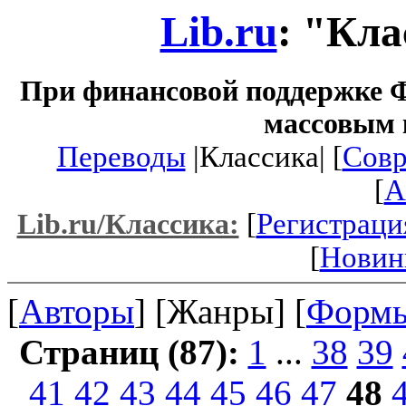
Lib.ru
: "Кла
При финансовой поддержке Ф
массовым 
Переводы
|Классика| [
Совр
[
A
[
Регистраци
Lib.ru/Классика:
[
Новин
[
Авторы
] [Жанры] [
Форм
Страниц (87):
1
...
38
39
41
42
43
44
45
46
47
48