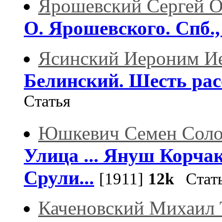
Ярошевский Сергей 
О. Ярошевского. Спб.,
Ясинский Иероним И
Белинский. Шесть расс
Статья
Юшкевич Семен Сол
Улица ... Януш Корча
Срули...
[1911]
12k
Стат
Каченовский Михаил