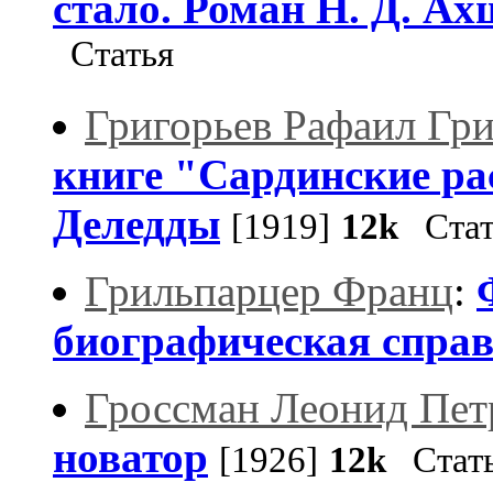
стало. Роман Н. Д. Ах
Статья
Григорьев Рафаил Гр
книге "Сардинские ра
Деледды
[1919]
12k
Стат
Грильпарцер Франц
:
биографическая спра
Гроссман Леонид Пет
новатор
[1926]
12k
Стат