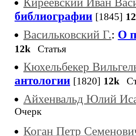
Киреевский Иван Вас
библиографии
[1845]
1
Васильковский Г.
:
О п
12k
Статья
Кюхельбекер Вильгел
антологии
[1820]
12k
Ст
Айхенвальд Юлий Ис
Очерк
Коган Петр Семенови