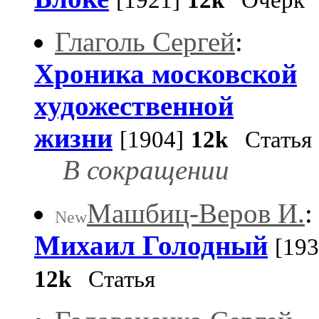
[1921]
12k
Очерк
Глаголь Сергей
:
Хроника московской
художественной
жизни
[1904]
12k
Статья
В сокращении
Машбиц-Веров И.
:
New
Михаил Голодный
[193
12k
Статья