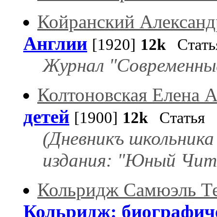
Койранский Александ
Англии
[1920]
12k
Стать
Журнал "Современные 
Колтоновская Елена 
детей
[1900]
12k
Статья
(Дневникъ школьника
издания: "Юный Чита
Кольридж Самюэль Т
Кольридж: биографич