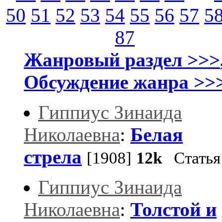
50
51
52
53
54
55
56
57
5
87
Жанровый раздел >>>
Обсуждение жанра >>
Гиппиус Зинаида
Николаевна
:
Белая
стрела
[1908]
12k
Статья
Гиппиус Зинаида
Николаевна
:
Толстой и