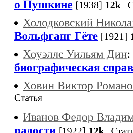
о Пушкине
[1938]
12k
Ст
Холодковский Никола
Вольфганг Гёте
[1921]
Хоуэллс Уильям Дин
биографическая спра
Ховин Виктор Романо
Статья
Иванов Федор Влади
радости
[1922]
12k
Стат