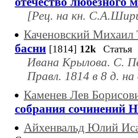
отечество любезного мо
[Рец. на кн. С.А.Ши
Каченовский Михаил
басни
[1814]
12k
Статья
Ивана Крылова. С. Пе
Правл. 1814 в 8 д. на
Каменев Лев Борисов
собрания сочинений 
Айхенвальд Юлий Ис