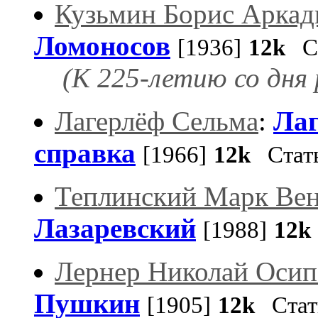
Кузьмин Борис Аркад
Ломоносов
[1936]
12k
Ст
(К 225-летию со дня
Лагерлёф Сельма
:
Лаг
справка
[1966]
12k
Стат
Теплинский Марк Ве
Лазаревский
[1988]
12k
Лернер Николай Осип
Пушкин
[1905]
12k
Стат