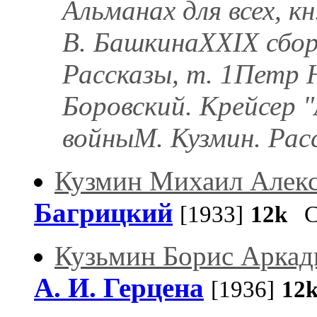
Альманах для всех, к
В. БашкинаXXIX сбор
Рассказы, т. 1Петр Н
Боровский. Крейсер 
войныМ. Кузмин. Рас
Кузмин Михаил Алекс
Багрицкий
[1933]
12k
Ст
Кузьмин Борис Аркад
А. И. Герцена
[1936]
12