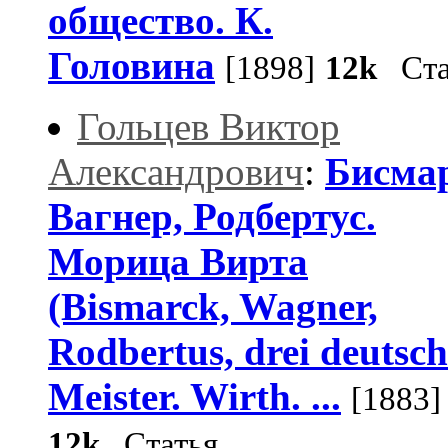
общество. К.
Головина
[1898]
12k
Ста
Гольцев Виктор
Александрович
:
Бисма
Вагнер, Родбертус.
Морица Вирта
(Bismarck, Wagner,
Rodbertus, drei deutsch
Meister. Wirth. ...
[1883]
12k
Статья