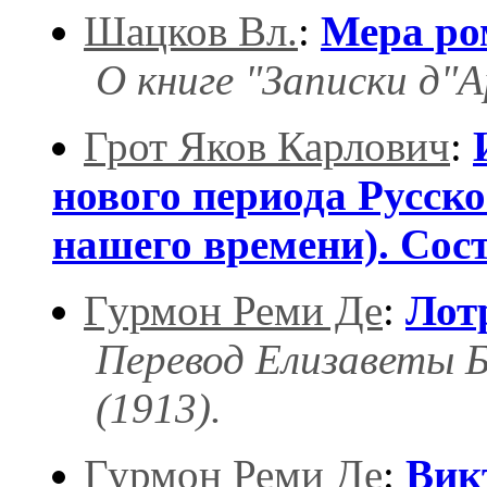
Шацков Вл.
:
Мера ро
О книге "Записки д"
Грот Яков Карлович
:
нового периода Русско
нашего времени). Сост
Гурмон Реми Де
:
Лот
Перевод Елизаветы Б
(1913).
Гурмон Реми Де
:
Вик