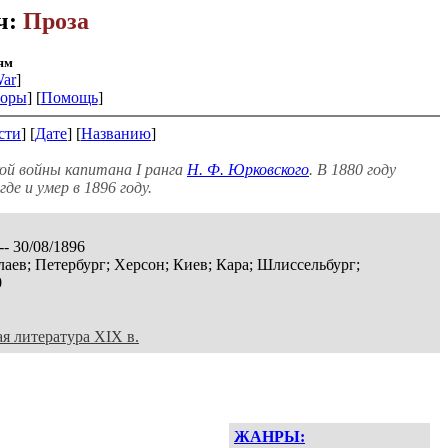
ч:
Проза
ям
ar
]
оры
] [
Помощь
]
сти
] [
Дате
] [
Названию
]
ой войны капитана I ранга
Н. Ф. Юрковского
. В 1880 году
де и умер в 1896 году.
-- 30/08/1896
аев; Петербург; Херсон; Киев; Кара; Шлиссельбург;
0
ая литература XIX в.
ЖАНРЫ: