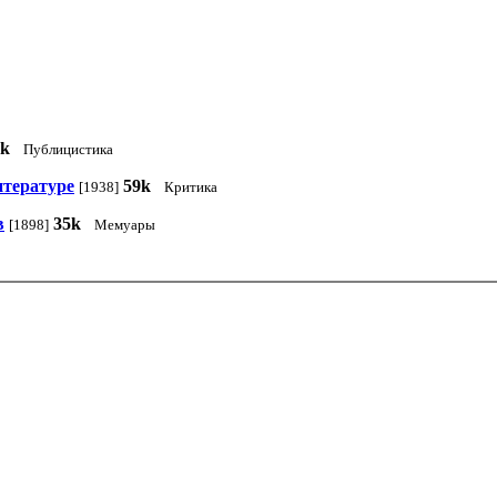
1k
Публицистика
итературе
59k
[1938]
Критика
в
35k
[1898]
Мемуары