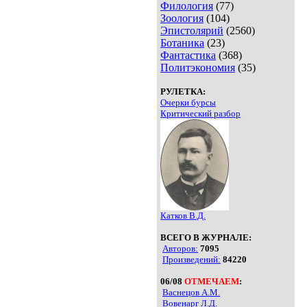
Филология
(77)
Зоология
(104)
Эпистолярий
(2560)
Ботаника
(23)
Фантастика
(368)
Политэкономия
(35)
РУЛЕТКА:
Очерки бурсы
Критический разбор
Катков В.Д.
ВСЕГО В ЖУРНАЛЕ:
Авторов:
7095
Произведений:
84220
06/08
ОТМЕЧАЕМ
:
Васнецов А.М.
Вовенарг Л.Д.