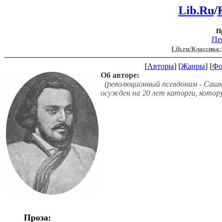
Lib.Ru
/
П
Пе
Lib.ru/Классика:
[
Авторы
] [
Жанры
] [
Фо
Об авторе:
(революционный псевдоним - Сашка
осужден на 20 лет каторги, которую
Проза: