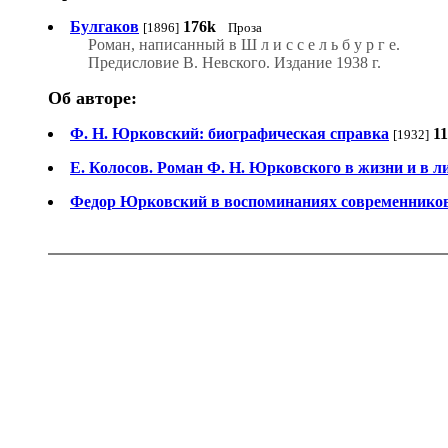
Булгаков
176k
[1896]
Проза
Роман, написанный в Ш л и с с е л ь б у р г е.
Предисловие В. Невского. Издание 1938 г.
Об авторе:
Ф. Н. Юрковский: биографическая справка
1
[1932]
Е. Колосов. Роман Ф. Н. Юрковского в жизни и в л
Федор Юрковский в воспоминаниях современнико