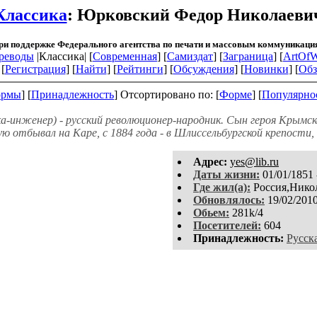
Классика
: Юрковский Федор Николаеви
ри поддержке Федерального агентства по печати и массовым коммуникаци
реводы
|Классика| [
Современная
] [
Самиздат
] [
Заграница
] [
ArtOfW
[
Регистрация
]
[
Найти
] [
Рейтинги
] [
Обсуждения
] [
Новинки
] [
Обз
рмы
] [
Принадлежность
]
Отсортировано по: [
Форме
] [
Популярно
-инженер) - русский революционер-народник. Сын героя Крымск
 отбывал на Каре, с 1884 года - в Шлиссельбургской крепости, г
Aдpeс:
yes@lib.ru
Даты жизни:
01/01/1851 
Где жил(а):
Россия,Никол
Обновлялось:
19/02/201
Обьем:
281k/4
Посетителей:
604
Принадлежность:
Русск