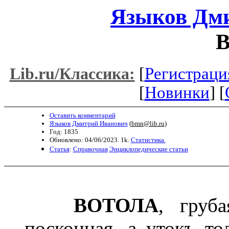
Языков Дм
В
[
Регистраци
Lib.ru/Классика:
[
Новинки
] [
Оставить комментарий
Языков Дмитрий Иванович
(
bmn@lib.ru
)
Год: 1835
Обновлено: 04/06/2023. 1k.
Статистика.
Статья
:
Справочная
Энциклопедические статьи
ВОТОЛА
, груб
посконная, а утокъ то