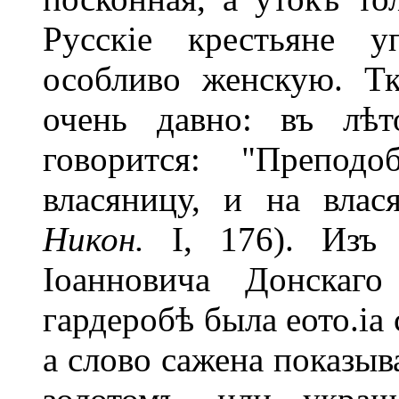
Русскіе крестьяне у
особливо женскую. Тк
очень давно: въ лѣт
говорится: "Препод
власяницу, и на влас
Никон.
I, 176). Изъ 
Іоанновича Донскаг
гардеробѣ была еото.іа
а слово сажена показыв