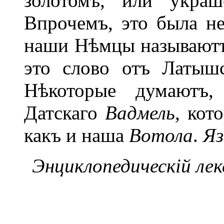
золотомъ, или украш
Впрочемъ, это была не
наши Нѣмцы называютъ
это слово отъ Латыш
Нѣкоторые думаютъ,
Датскаго
Вадмель
, кот
какъ и наша
Вотола
.
Яз
Энциклопедическій лекс