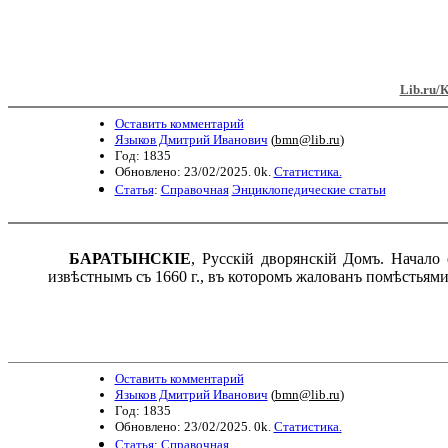
Lib.ru/
Оставить комментарий
Языков Дмитрий Иванович
(
bmn@lib.ru
)
Год: 1835
Обновлено: 23/02/2025. 0k.
Статистика.
Статья
:
Справочная
Энциклопедические статьи
БАРАТЫНСКІЕ
, Русскій дворянскій Домъ. Начало
извѣстнымъ съ 1660 г., въ которомъ жалованъ помѣстьями
Оставить комментарий
Языков Дмитрий Иванович
(
bmn@lib.ru
)
Год: 1835
Обновлено: 23/02/2025. 0k.
Статистика.
Статья
:
Справочная