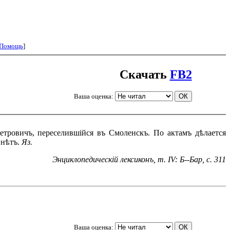
Помощь
]
Скачать
FB2
Ваша оценка:
етровичъ, переселившійся въ Смоленскъ. По актамъ дѣлается
 нѣтъ.
Яз.
Энциклопедическій лексиконъ, т. IV: Б--Бар, с. 311
Ваша оценка: