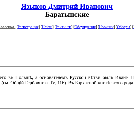
Языков Дмитрий Иванович
Баратынские
Классика:
[
Регистрация
]
[
Найти
] [
Рейтинги
] [
Обсуждения
] [
Новинки
] [
Обзоры
] [
 его въ Польшѣ, а основателемъ Русской вѣтви былъ Иванъ П
 (см. Общій Гербовникъ IV, 116). Въ Бархатной книгѣ этого рода