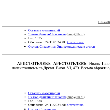
Lib.ru/
Оставить комментарий
Языков Дмитрий Иванович
(
bmn@lib.ru
)
Год: 1835
Обновлено: 24/11/2024. 0k.
Статистика.
Статья
:
Справочная
Энциклопедические статьи
АРИСТОТЕЛЕВЪ
,
АРЕСТОТЕЛЕВЪ
, Иванъ Павл
напечатанномъ въ Древн. Виѳл. VI, 479. Весьма вѣроятно
Оставить комментарий
Языков Дмитрий Иванович
(
bmn@lib.ru
)
Год: 1835
Обновлено: 24/11/2024. 0k.
Статистика.
Статья
:
Справочная