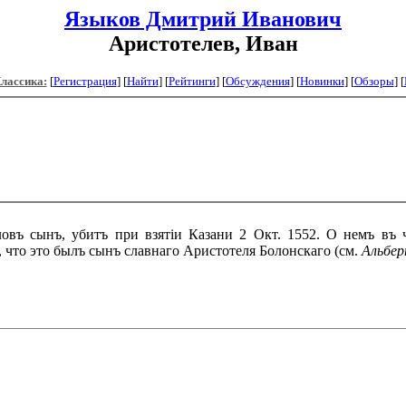
Языков Дмитрий Иванович
Аристотелев, Иван
Классика:
[
Регистрация
]
[
Найти
] [
Рейтинги
] [
Обсуждения
] [
Новинки
] [
Обзоры
] [
овъ сынъ, убитъ при взятіи Казани 2 Окт. 1552. О немъ въ 
, что это былъ сынъ славнаго Аристотеля Болонскаго (см.
Альбер