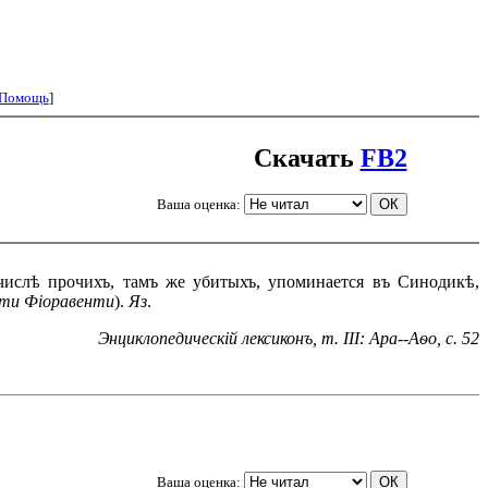
Помощь
]
Скачать
FB2
Ваша оценка:
числѣ прочихъ, тамъ же убитыхъ, упоминается въ Синодикѣ,
ти Фіоравенти
).
Яз
.
Энциклопедическій лексиконъ, т. III: Ара--Аѳо, с. 52
Ваша оценка: