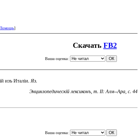
Помощь
]
Скачать
FB2
Ваша оценка:
ій изъ Италіи.
Яз.
Энциклопедическій лексиконъ, т. II: Алм--Ара, с. 44
Ваша оценка: