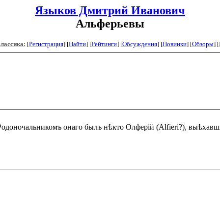
Языков Дмитрий Иванович
Альферьевы
Классика:
[
Регистрация
]
[
Найти
] [
Рейтинги
] [
Обсуждения
] [
Новинки
] [
Обзоры
] [
 Родоночальникомъ онаго былъ нѣкто Олферій (Alfieri?), выѣхавш