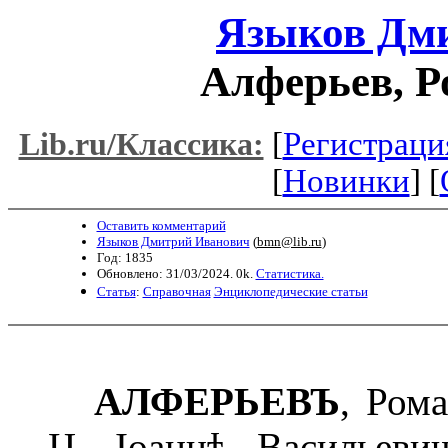
Языков Дм
Алферьев, Р
[
Регистраци
Lib.ru/Классика:
[
Новинки
] [
Оставить комментарий
Языков Дмитрий Иванович
(
bmn@lib.ru
)
Год: 1835
Обновлено: 31/03/2024. 0k.
Статистика.
Статья
:
Справочная
Энциклопедические статьи
АЛФЕРЬЕВЪ
, Ром
Ц. Іоаннѣ Васильев