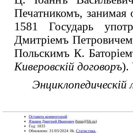
Печатникомъ, занимая 
1581 Государь упот
Дмитріемъ Петровичемъ
Польскимъ К. Баторіем
Киверовскій договоръ
).
Энциклопедическій ле
Оставить комментарий
Языков Дмитрий Иванович
(
bmn@lib.ru
)
Год: 1835
Обновлено: 31/03/2024. 0k.
Статистика.