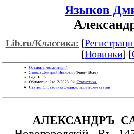
Языков Дм
Александ
[
Регистраци
Lib.ru/Классика:
[
Новинки
] [
Оставить комментарий
Языков Дмитрий Иванович
(
bmn@lib.ru
)
Год: 1835
Обновлено: 24/12/2023. 0k.
Статистика.
Статья
:
Справочная
Энциклопедические статьи
АЛЕКСАНДРЪ С
Новогородскій. Въ 14