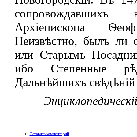
сопровождавшихъ 
Архіепископа Ѳеоф
Неизвѣстно, былъ ли 
или Старымъ Посадни
ибо Степенные рѣд
Дальнѣйшихъ свѣдѣній 
Энциклопедическій 
Оставить комментарий