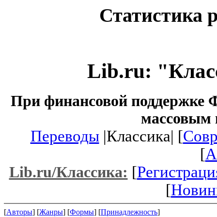
Статистика р
Lib.ru: "Кла
При финансовой поддержке Ф
массовым 
Переводы
|Классика| [
Совр
[
A
[
Регистраци
Lib.ru/Классика:
[
Новин
[
Авторы
] [
Жанры
] [
Формы
] [
Принадлежность
]