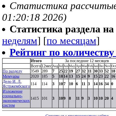
Статистика рассчитывае
01:20:18 2026)
Статистика раздела на t
неделям
] [
по месяцам
]
Рейтинг по количеству
Итого
За последние 12 месяцев
Всего
12мес
Aug
Jul
Jun
May
Apr
Mar
Feb
Jan
Dec
Nov
Oct
По разделу
3549
289
7
25
22
19
27
32
11
30
33
52
18
Мемуары
2020
185
5
18
14
13
15
24
9
15
23
22
16
Дело И. Л.
114
114
3
10
7
10
6
11
3
14
16
34
0
Ястржембского
Изложение
социально-
1415
101
3
10
9
8
11
9
3
10
10
20
4
экономических
систем
Связаться с программистом сайта
.