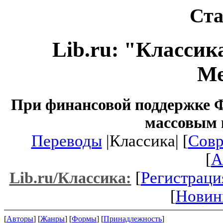
Ста
Lib.ru: "Классик
М
При финансовой поддержке Ф
массовым 
Переводы
|Классика| [
Совр
[
A
[
Регистраци
Lib.ru/Классика:
[
Новин
[
Авторы
] [
Жанры
] [
Формы
] [
Принадлежность
]