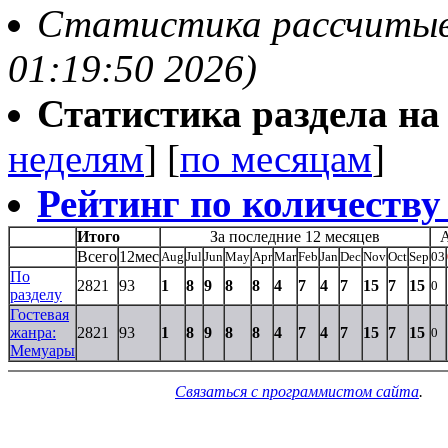
Статистика рассчитыва
01:19:50 2026)
Статистика раздела на t
неделям
] [
по месяцам
]
Рейтинг по количеству
Итого
За последние 12 месяцев
Всего
12мес
Aug
Jul
Jun
May
Apr
Mar
Feb
Jan
Dec
Nov
Oct
Sep
03
По
2821
93
1
8
9
8
8
4
7
4
7
15
7
15
0
разделу
Гостевая
жанра:
2821
93
1
8
9
8
8
4
7
4
7
15
7
15
0
Мемуары
Связаться с программистом сайта
.