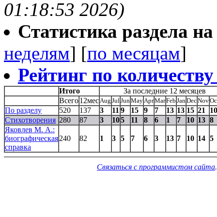
01:18:53 2026)
Статистика раздела на t
неделям
] [
по месяцам
]
Рейтинг по количеству
Итого
За последние 12 месяцев
Всего
12мес
Aug
Jul
Jun
May
Apr
Mar
Feb
Jan
Dec
Nov
Oc
По разделу
520
137
3
11
9
15
9
7
13
13
15
21
1
Стихотворения
280
87
3
10
5
11
8
6
1
7
10
13
8
Яковлев М. А.:
биографическая
240
82
1
3
5
7
6
3
13
7
10
14
5
справка
Связаться с программистом сайта
.