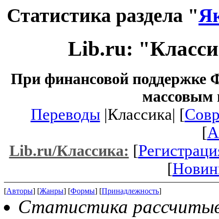
Статистика раздела "
Я
Lib.ru: "Класс
При финансовой поддержке Ф
массовым 
Переводы
|Классика| [
Совр
[
A
[
Регистраци
Lib.ru/Классика:
[
Новин
[
Авторы
] [
Жанры
] [
Формы
] [
Принадлежность
]
Статистика рассчитывае