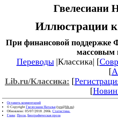
Гвелесиани 
Иллюстрации к
При финансовой поддержке Ф
массовым 
Переводы
|Классика| [
Совр
[
A
[
Регистраци
Lib.ru/Классика:
[
Новин
Оставить комментарий
© Copyright
Гвелесиани Наталья
(
yes@lib.ru
)
Обновлено: 05/07/2018. 266k.
Статистика.
Глава
:
Проза
,
Биографическая проза