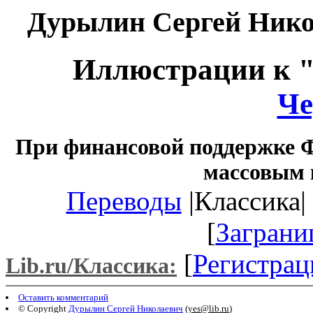
Дурылин Сергей Ник
Иллюстрации к 
Че
При финансовой поддержке Ф
массовым 
Переводы
|Классика| 
[
Заграни
[
Регистрац
Lib.ru/Классика:
Оставить комментарий
© Copyright
Дурылин Сергей Николаевич
(
yes@lib.ru
)