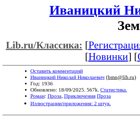
Иваницкий Ни
Зем
[
Регистраци
Lib.ru/Классика:
[
Новинки
] [
Оставить комментарий
Иваницкий Николай Николаевич
(
bmn@lib.ru
)
Год: 1936
Обновлено: 18/09/2025. 567k.
Статистика.
Роман
:
Проза
,
Приключения
Проза
Иллюстрации/приложения: 2 штук.