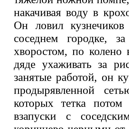
накачивая воду в крох
Он ловил кузнечиков
соседнем городке, з
хворостом, по колено
дяде ухаживать за ри
занятые работой, он ку
продырявленной сет
которых тетка потом
взапуски с соседски
коричнево-черными от 