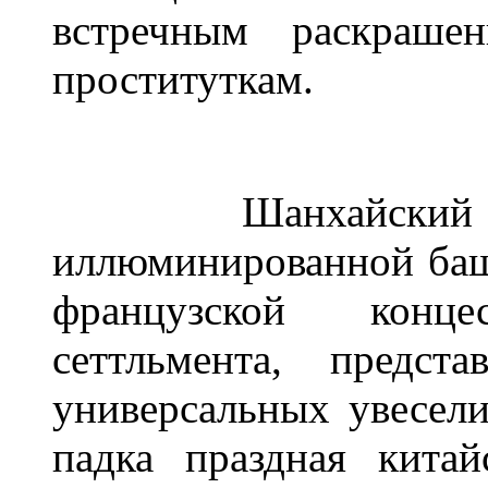
встречным раскраш
проституткам.
Шанхайский "В
иллюминированной ба
французской конц
сеттльмента, предс
универсальных увесели
падка праздная кита