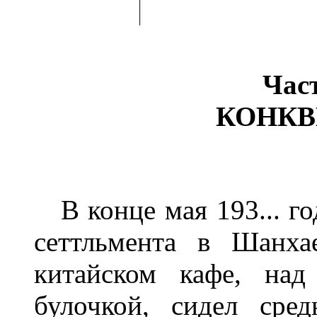
Час
КОНКВ
В конце мая 193... го
сеттльмента в Шанха
китайском кафе, над
булочкой, сидел сре