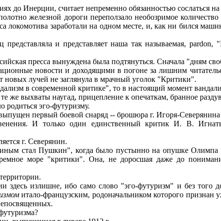
ях до Инерции, считает непременно обязанностью сослаться на
отно железной дороги переползало необозримое количество гу
а локомотива заработали на одном месте, и, как ни бился машини
редставляла и представляет наша так называемая, pardon, "К
оссийская пресса вынуждена была подтянуться. Сначала "дням с
сационные новости и доходящими в погоне за лишним читательс
от новых лучей не заглянула в мрачный уголок "Критики".
дализм в современной критике", то в настоящий момент вандали
 те же выхваты наугад, прицепление к опечаткам, бранное разду
о родиться эго-футуризму.
 выпущен первый боевой снаряд -- брошюра г. Игоря-Северянин
нения. И только один единственный критик И. В. Игна
ется г. Северянин.
виным стал Пушкин", когда было пустынно на опушке Олимпа "
 дремное море "критики". Она, не доросшая даже до пониман
территории.
здесь излишне, ибо само слово "эго-футуризм" и без того дос
измом
итало-французским, родоначальником которого признан уж
 Непосвященных.
-футуризма?