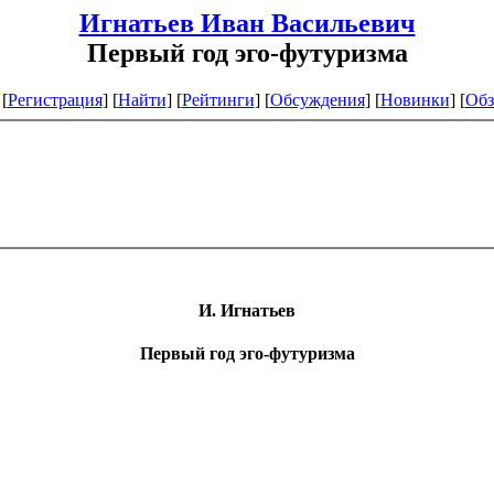
Игнатьев Иван Васильевич
Первый год эго-футуризма
[
Регистрация
]
[
Найти
] [
Рейтинги
] [
Обсуждения
] [
Новинки
] [
Обз
И
.
Игнатьев
Первый
год
эго
-
футуризма