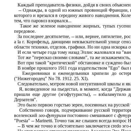
Каждый преподаватель физики, дойдя в своих объяснени
-- Однажды, в одной из южных провинций Франции, пол
которого и врезался в середину живого наводнения. Колес
тем, что паровоз взорвался...
Такое же зеленое наводнение жирных, тупых гусениц п
передовое.
За последнее десятилетие, -- или, вернее, пятилетие, р
a la г. Корнфельд, дающими невзыскательной улице сен
области техники, отделов, графики. Но ни одна искорка 
И если четыре года тому назад Эллис жаловался на "ван
Тот же "пересказ своими словами", та же искажаемость,
Вот при такой "критической" обстановке и суждено был
В ноябре прошлого 1911 года издательством "Ego" был
Ежедневники и еженедельники хрипели до остерве
("Нижегородец" No 78. 1912. 25. XI).
Следовательно, мэтром новой интуитивной школы и явля
Я, возведенное на пьедестал, в момент, когда "Держа
пришли еще другие (эгофутуристы), -- взбаламутило
Дерзателя".
Это было первою горстью зерен, посеянных на русской 
Собственно говоря, подчеркивание русской территории 
вселенский
эго
-
футуризм
постоянно смешивают с
футур
"Poesia" -- Marinetti. Точно так же слышен всегда вопрос
-- В чем же точно и обстоятельно заключается credo эго