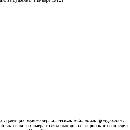
и, выпущенная в январе 1912 г.
на страницах
первого
периодического
издания
эго
-
футуристов
, -
 облик первого номера газеты был довольно робок и неопределен