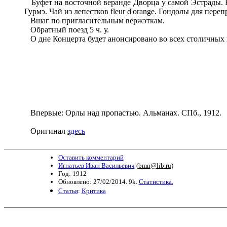
Буфет на восточной веранде Дворца у самой Эстрады. Вин
Гурмэ. Чай из лепестков fleur d'orange. Гондолы для пере
Вшаг по пригласительным вержэткам.
Обратный поезд 5 ч. у.
О дне Концерта будет анонсировано во всех столичных 
Впервые: Орлы над пропастью. Альманах. СПб., 1912.
Оригинал
здесь
Оставить комментарий
Игнатьев Иван Васильевич
(
bmn@lib.ru
)
Год: 1912
Обновлено: 27/02/2014. 9k.
Статистика.
Статья
:
Критика