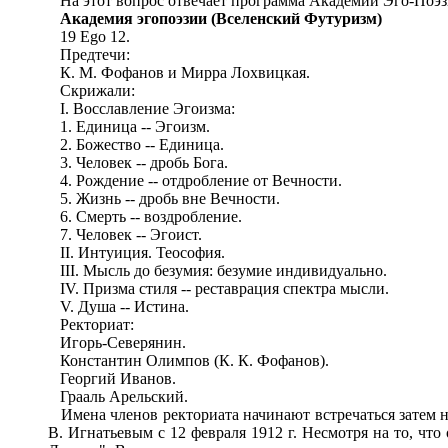
На этот вопрос отвечает программа Академии Эго-Поэзи
Академия
эгопоэзии
(
Вселенский
Футуризм
)
19 Ego 12.
Предтечи:
К. М. Фофанов и Мирра Лохвицкая.
Скрижали:
I. Восславление Эгоизма:
1. Единица -- Эгоизм.
2. Божество -- Единица.
3. Человек -- дробь Бога.
4. Рождение -- отдробление от Вечности.
5. Жизнь -- дробь вне Вечности.
6. Смерть -- воздробление.
7. Человек -- Эгоист.
II. Интуиция. Теософия.
III. Мысль до безумия: безумие индивидуально.
IV. Призма стиля -- реставрация спектра мысли.
V. Душа -- Истина.
Ректориат:
Игорь-Северянин.
Константин Олимпов (К. К. Фофанов).
Георгий Иванов.
Грааль Арельский.
Имена членов ректориата начинают встречаться затем 
В. Игнатьевым с 12 февраля 1912 г. Несмотря на то, что