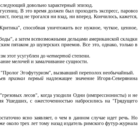
 следующий довольно характерный эпизод.
сениц. В это время должен был проходить экспресс, паровоз
ст, поезд не трогался ни взад, ни вперед. Кончилось, кажется,
ритика", способная уничтожить все нужное, чуткое, ценное,
вободы", а затем всевозможными дельцами американской складки
ким пятаком до шулерских приемов. Все это, однако, только в
зм этот усугублен до
четвертой
степени.
вание мелочей и замалчивание сущности.
а "Пролог Эгофутуризм", вызвавший переполох необычайный.
тьев
признал
первый
надлежащее значение Игоря-Северянина
грезовых лесов", когда уходили Одни (импрессионисты) и не
ия Ушедших, с ожесточенностью набросились на "Грядущего
таточно ясно заявляет, о чем в данном случае идет речь. Но
е около трех лет тому назад издатель римского футур-журнала