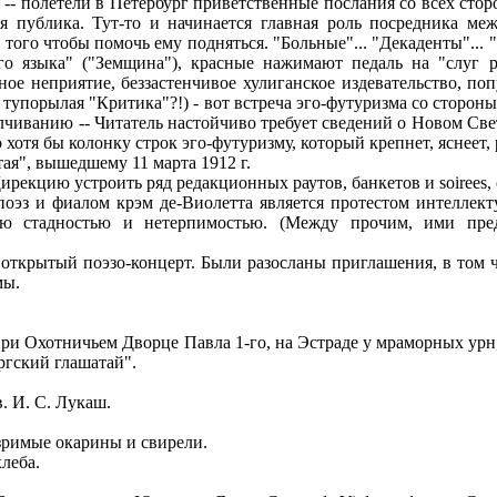
- полетели в Петербург приветственные послания со всех сторо
я публика. Тут-то и начинается главная роль посредника м
 того чтобы помочь ему подняться. "Больные"... "Декаденты"...
ого языка" ("Земщина"), красные нажимают педаль на "слуг 
ное неприятие, беззастенчивое хулиганское издевательство, по
порылая "Критика"?!) - вот встреча эго-футуризма со стороны
алчиванию -- Читатель настойчиво требует сведений о Новом Св
хотя бы колонку строк эго-футуризму, который крепнет, яснеет, 
я", вышедшему 11 марта 1912 г.
кцию устроить ряд редакционных раутов, банкетов и soirees, о
эз и фиалом крэм де-Виолетта является протестом интеллек
нею стадностью и нетерпимостью. (Между прочим, ими пре
открытый поэзо-концерт. Были разосланы приглашения, в том ч
мы.
при Охотничьем Дворце Павла 1-го, на Эстраде у мраморных урн
гский глашатай".
 И. С. Лукаш.
римые окарины и свирели.
леба.