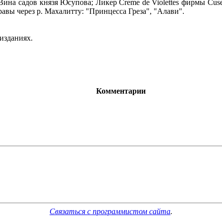
а садов князя Юсупова; Ликер Creme de Violettes фирмы Cuseni
правы через р. Махалитту: "Принцесса Греза", "Алави".
изданиях.
Комментарии
Связаться с программистом сайта
.