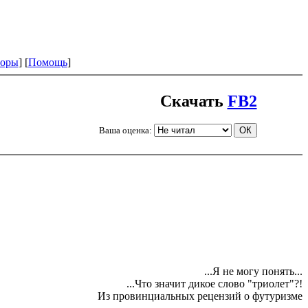
оры
] [
Помощь
]
Скачать
FB2
Ваша оценка:
...Я не могу понять...
...Что значит дикое слово "триолет"?!
Из провинциальных рецензий о футуризме