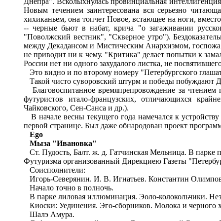
Днепра". Всколыхнулась провинциальная интеллигенция -
Новым течением заинтересована вся серьезно читающа
хихиканьем, она топчет Новое, встающее на ноги, вместо
-- черные бьют в набат, крича "о загаживании русск
"Поволжский вестник", "Скверное утро"). Бездоказатель
между Декадансом и Мистическим Анархизмом, госпожа ту
не приводит ни к чему. "Критика" делает попытки к зам
России нет ни одного захудалого листка, не посвятившего 
Это видно и по второму номеру "Петербургского глашата
Такой чисто суворовский штурм и победы побуждают Дире
Благовоспитанное времяпрепровождение за чтением по
футуристов итало-французских, отличающихся край
Чайковского, Сен-Санса и др.).
В начале весны текущего года намечался к устройству 
первой странице. Был даже обнародован проект програм
Ego
Мыза
"
Ивановка"
Ст. Пудость, Балт. ж. д. Гатчинская Мельница. В парке 
Футуризма организованный Дирекциею Газеты "Петербур
Соисполнители:
Игорь-Северянин. И. В. Игнатьев. Константин Олимпов.
Начало точно в полночь.
В парке лиловая иллюминация. Эоло-колокольчики. Нез
Киоски: Уединения. Эго-сборников. Молока и черного х
Шалэ Амура.