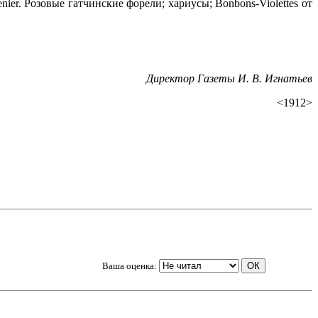
er. Розовые гатчинские форели; хариусы; Bonbons-Violettes от
Директор
Газеты
И
.
В
.
Игнатьев
<1912>
Ваша оценка: