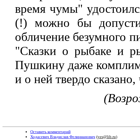
время чумы" удостоилс
(!) можно бы допуст
обличение безумного пи
"Сказки о рыбаке и р
Пушкину даже комплиме
и о ней твердо сказано,
(
Возро
Оставить комментарий
Ходасевич Владислав Фелицианович
(
yes@lib.ru
)