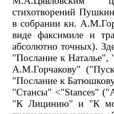
М.А.Цявловским 
стихотворений Пушкин
в собрании кн. А.М.Го
виде факсимиле и тр
абсолютно точных). Зд
"Послание к Наталье", 
А.М.Горчакову" ("Пуск
"Послание к Батюшкову"
"Стансы" <"Stances" ("Av
"К Лицинию" и "К мо