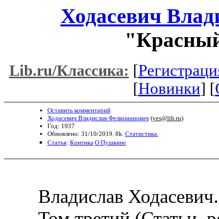
Ходасевич Влад
"Красный 
[
Регистраци
Lib.ru/Классика:
[
Новинки
] [
Оставить комментарий
Ходасевич Владислав Фелицианович
(
yes@lib.ru
)
Год: 1937
Обновлено: 31/10/2019. 8k.
Статистика.
Статья
:
Критика
О Пушкине
Владислав Ходасевич.
Том третий (Статьи, ре