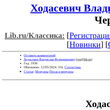
Ходасевич Влад
Че
[
Регистраци
Lib.ru/Классика:
[
Новинки
] [
Оставить комментарий
Ходасевич Владислав Фелицианович
(
yes@lib.ru
)
Год: 1936
Обновлено: 12/05/2024. 31k.
Статистика.
Статья
:
Мемуары
Проза и мемуары
Ходас