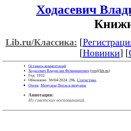
Ходасевич Влад
Книжн
[
Регистраци
Lib.ru/Классика:
[
Новинки
] [
Оставить комментарий
Ходасевич Владислав Фелицианович
(
yes@lib.ru
)
Год: 1932
Обновлено: 30/04/2024. 29k.
Статистика.
Очерк
:
Мемуары
Проза и мемуары
Аннотация:
Из советских воспоминаний.