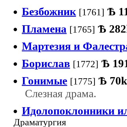
Безбожник
Ѣ
1
[1761]
Пламена
Ѣ
282
[1765]
Мартезия и Фалестр
Борислав
Ѣ
19
[1772]
Гонимые
Ѣ
70
[1775]
Слезная драма.
Идолопоклонники и
Драматургия