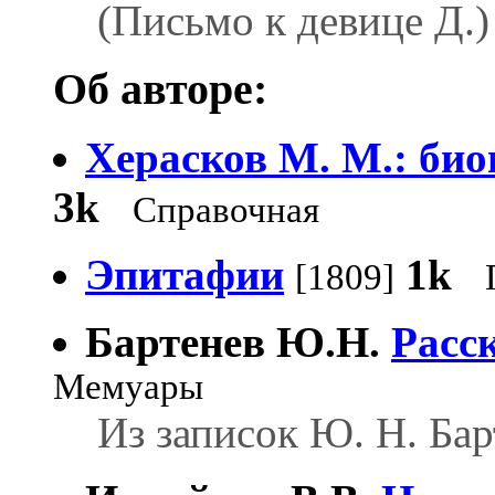
(Письмо к девице Д.)
Об авторе:
Херасков М. М.: би
3k
Справочная
Эпитафии
1k
[1809]
Бартенев Ю.Н.
Расс
Мемуары
Из записок Ю. Н. Бар