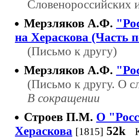
Словенороссийских и
Мерзляков А.Ф.
"Ро
на Хераскова (Часть п
(Письмо к другу)
Мерзляков А.Ф.
"Ро
(Письмо к другу. О с
В сокращении
Строев П.М.
О "Росс
Хераскова
52k
[1815]