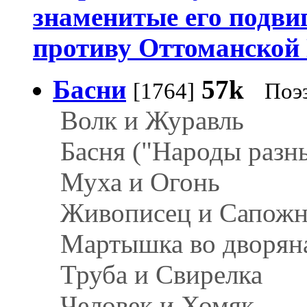
знаменитые его подви
противу Оттоманской
Басни
57k
[1764]
Поэ
Волк и Журавль
Басня ("Народы разны
Муха и Огонь
Живописец и Сапож
Мартышка во дворян
Труба и Свирелка
Человек и Хомяк