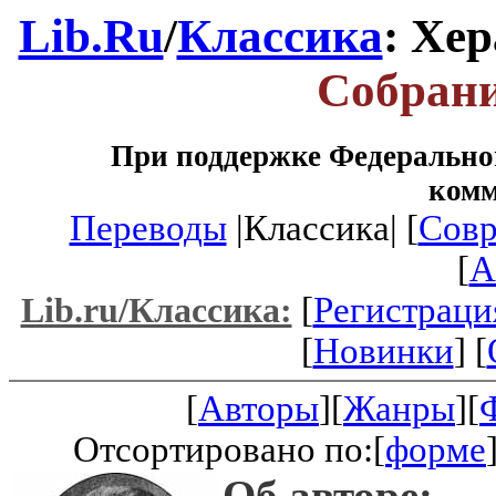
Lib.Ru
/
Классика
: Хе
Собрани
При поддержке Федеральног
ком
Переводы
|Классика| [
Совр
[
A
[
Регистраци
Lib.ru/Классика:
[
Новинки
] [
[
Авторы
][
Жанры
][
Отсортировано по:[
форме
Об авторе: