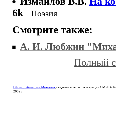
Измайлов В.В.
На ко
6k
Поэзия
Смотрите также:
А. И. Любжин "Мих
Полный с
Lib.ru: Библиотека Мошкова
, свидетельство о регистрации СМИ Эл N
20625