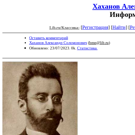
Хаханов Але
Информ
[
Регистрация
]
[
Найти
] [
Ре
Lib.ru/Классика:
Оставить комментарий
Хаханов Александр Соломонович
(
bmn@lib.ru
)
Обновлено: 23/07/2023. 0k.
Статистика.