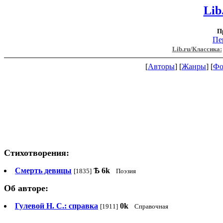
Lib
П
Пе
Lib.ru/Классика:
[
Авторы
] [
Жанры
] [
Фо
Стихотворения:
Смерть девицы
Ѣ
6k
[1835]
Поэзия
Об авторе:
Гулевой Н. С.: справка
0k
[1911]
Справочная