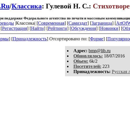
.Ru
/
Классика
: Гулевой Н. С.:
Стихотвор
ри поддержке Федерального агентства по печати и массовым коммуникаци
реводы
|Классика| [
Современная
] [
Самиздат
] [
Заграница
] [
ArtOfW
[
Регистрация
]
[
Найти
] [
Рейтинги
] [
Обсуждения
] [
Новинки
] [
Обз
рмы
] [
Принадлежность
]
Отсортировано по: [
Форме
] [
Популярно
Aдpeс:
bmn@lib.ru
Обновлялось:
18/07/2016
Обьем:
6k/2
Посетителей:
223
Принадлежность:
Русская 