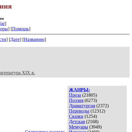
ения
ям
ar
]
оры
] [
Помощь
]
сти
] [
Дате
] [
Названию
]
литература XIX в.
ЖАНРЫ:
Проза
(21805)
Поэзия
(6273)
Драматургия
(2372)
Переводы
(12312)
Сказки
(1254)
Детская
(2168)
Мемуары
(3949)
Статистика раздела