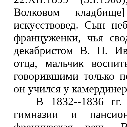
Волковом кладбище]
искусствовед. Сын не
француженки, чья сво
декабристом В. П. И
отца, мальчик воспи
говорившими только п
он учился у камердинер
В 1832--1836 гг. у
гимназии и пансион
французская речь.