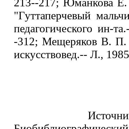
213--217; Юманкова Е.
"Гуттаперчевый мальчи
педагогического ин-та.-
-312; Мещеряков В. П. 
искусствовед.-- Л., 1985
Источник: "Р
Биобиблиографический 