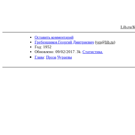
Lib.ru/
Оставить комментарий
Гребенщиков Георгий Дмитриевич
(
yes@lib.ru
)
Год: 1952
Обновлено: 09/02/2017. 3k.
Статистика.
Глава
:
Проза
Чураевы