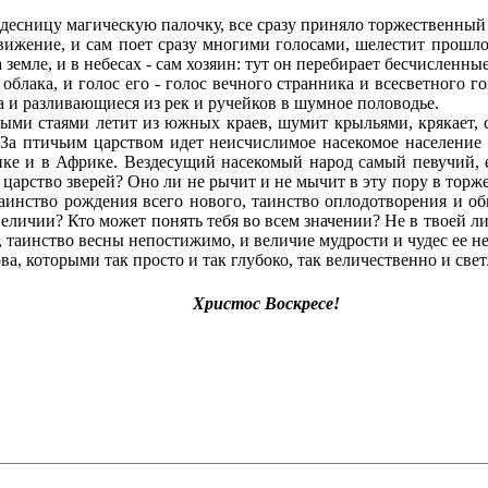
есницу магическую палочку, все сразу приняло торжественный 
движение, и сам поет сразу многими голосами, шелестит прошл
 земле, и в небесах - сам хозяин: тут он перебирает бесчисленны
облака, и голос его - голос вечного странника и всесветного го
а и разливающиеся из рек и ручейков в шумное половодье.
ми стаями летит из южных краев, шумит крыльями, крякает, св
 За птичьим царством идет неисчислимое насекомое население 
ике и в Африке. Вездесущий насекомый народ самый певучий, 
царство зверей? Оно ли не рычит и не мычит в эту пору в торж
 Таинство рождения всего нового, таинство оплодотворения и 
 величии? Кто может понять тебя во всем значении? Не в твоей л
, таинство весны непостижимо, и величие мудрости и чудес ее не
, которыми так просто и так глубоко, так величественно и светл
Христос Воскресе!