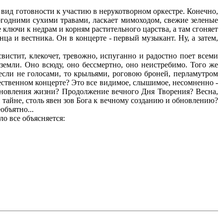
вид готовности к участию в нерукотворном оркестре. Конечно,
огодними сухими травами, ласкает мимоходом, свежие зеленые
е ключи к недрам и корням растительного царства, а там сгоняет
нца и вестника. Он в концерте - первый музыкант. Ну, а затем,
истит, клекочет, тревожно, испуганно и радостно поет всеми
земли. Оно всюду, оно бессмертно, оно неистребимо. Того же
если не голосами, то крыльями, роговою броней, перламутром
ественном концерте? Это все видимое, слышимое, несомненно -
обновления жизни? Продолжение вечного Дня Творения? Весна,
и тайне, столь явен зов Бога к вечному созданию и обновлению?
объятно...
о все объясняется: