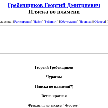
Гребенщиков Георгий Дмитриевич
Пляска во пламени
Классика:
[
Регистрация
]
[
Найти
] [
Рейтинги
] [
Обсуждения
] [
Новинки
] [
Обзоры
] [
Георгий Гребенщиков
Чураевы
Пляска во пламени
(?)
Весна красная
Фрагмент из эпопеи "Чураевы"