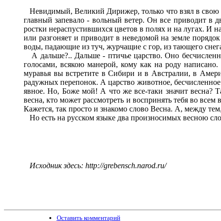
Невидимый, Великий Дирижер, только что взял в свою д
главный запевало - вольный ветер. Он все приводит в 
ростки нераспустившихся цветов в полях и на лугах. И на
или разгоняет и приводит в неведомой на земле порядок 
воды, падающие из туч, журчащие с гор, из тающего снег
А дальше?.. Дальше - птичье царство. Оно бесчисленны
голосами, всякою манерой, кому как на роду написано.
муравья вы встретите в Сибири и в Австралии, в Амер
радужных перепонок. А царство животное, бесчисленное 
явное. Но, Боже мой! А что же все-таки значит весна?
весна, кто может рассмотреть и воспринять тебя во всем
Кажется, так просто и знакомо слово Весна. А, между тем
Но есть на русском языке два произносимых весною слова
Исходник здесь: http://grebensch.narod.ru/
Оставить комментарий