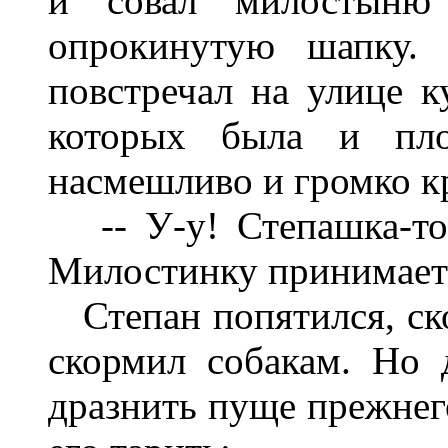
и совал милостыню
опрокинутую шапку.
повстречал на улице к
которых была и пло
насмешливо и громко к
-- У-у! Степашка-то, 
Милостинку принимает
Степан попятился, скол
скормил собакам. Но 
дразнить пуще прежнего