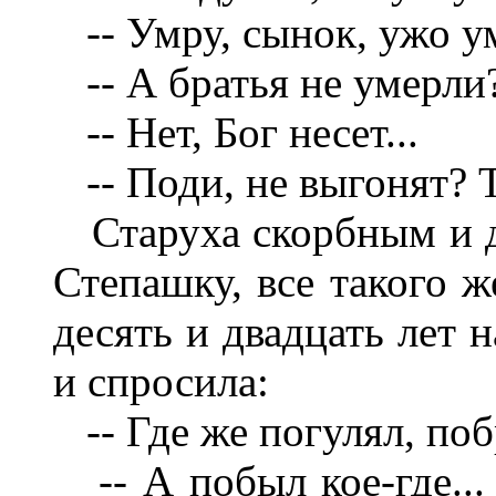
-- Умру, сынок, ужо ум
-- А братья не умерли
-- Нет, Бог несет...
-- Поди, не выгонят? Т
Старуха скорбным и д
Степашку, все такого ж
десять и двадцать лет 
и спросила:
-- Где же погулял, по
-- А побыл кое-где... 