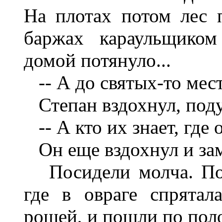
На плотах потом лес п
баржах караульщиком
домой потянуло...
-- А до святых-то мест
Степан вздохнул, поду
-- А кто их знает, где о
Он еще вздохнул и зам
Посидели молча. Поо
где в овраге спрятал
рощей, и пошли по поло