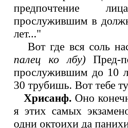
предпочтение ли
прослужившим в должн
лет..."
Вот где вся соль нас
палец ко лбу)
Пред-по
прослужившим до 10 ле
30 трубишь. Вот тебе ту
Хрисанф.
Оно конечн
я этих самых экзамено
одни октоихи да панихи