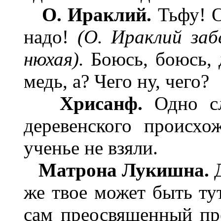
О. Ираклий.
Тьфу! О
надо!
(О. Ираклий заб
нюхая).
Боюсь, боюсь, д
медь, а? Чего ну, чего?
Хрисанф.
Одно сл
деревенского происх
ученье не взяли.
Матрона Лукишна.
Д
же твое может быть ту
сам преосвященный пре