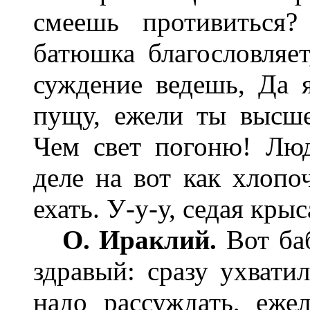
смеешь противиться?
батюшка благословляет
суждение ведешь, Да я
пущу, ежели ты высше
Чем свет погоню! Люд
деле на вот как хлопоч
ехать. У-у-у, седая крыс
О. Ираклий.
Вот баб
здравый: сразу ухвати
надо рассуждать, ежел