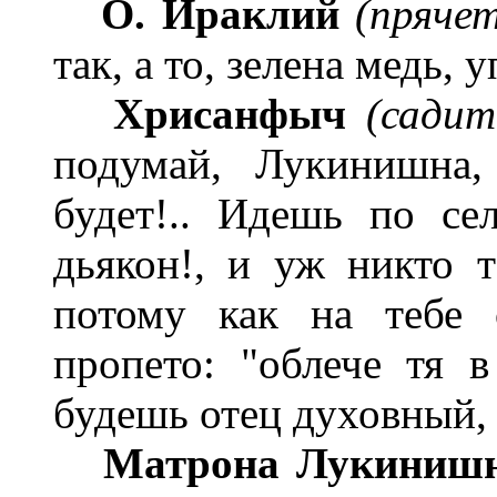
О. Ираклий
(пряче
так, а то, зелена медь, 
Хрисанфыч
(сади
подумай, Лукинишна,
будет!.. Идешь по сел
дьякон!, и уж никто 
потому как на тебе 
пропето: "облече тя в
будешь отец духовный, 
Матрона Лукинишн