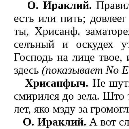
О. Ираклий.
Правил
есть или пить; довлеег
ты, Хрисанф. заматоре
селъный и оскудех ут
Господь на лице твое, 
здесь
(показывает No Е
Хрисанфыч.
Не шути
смирился до зела. Што 
лет, яко мзду за громогл
О. Ираклий.
А вот с