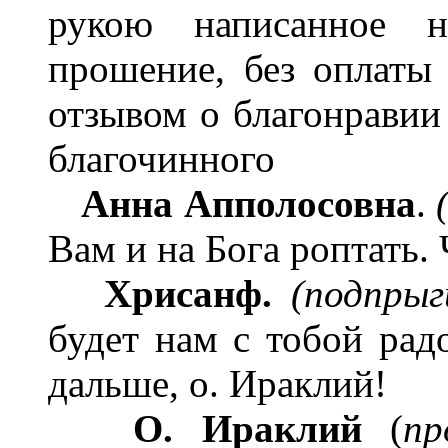
рукою написанное н
прошение, без оплаты
отзывом о благонравии
благочинного
Анна
Аппол
осовна
.
Вам и на Бога роптать.
Хрисанф.
(подпрыг
будет нам с тобой радо
дальше, о. Ираклий!
О. Ираклий
(
пр