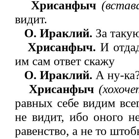
Хрисанфыч
(встава
видит.
О. Ираклий.
За такую
Хрисанфыч.
И отдад
им сам ответ скажу
О. Ираклий.
А ну-ка
Хрисанфыч
(хохоче
равных себе видим всег
не видит, ибо оного н
равенство, а не то штоб