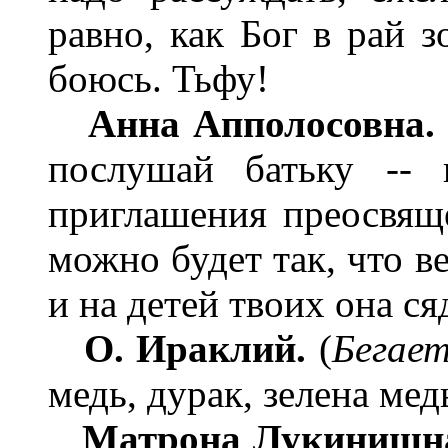
равно, как Бог в рай зо
боюсь. Тьфу!
Анна Апполосовна.
послушай батьку -- 
приглашения преосвяще
можно будет так, что в
и на детей твоих она сяд
О. Ираклий.
(
Бегает
медь, дурак, зелена мед
Матрона Лукинишн