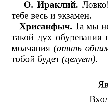
О. Ираклий.
Ловко!
тебе весь и экзамен.
Хрисанфыч.
1а мы не
такой дух обуревания 
молчания
(опять обни
тобой будет
(целует).
Яв
Вход