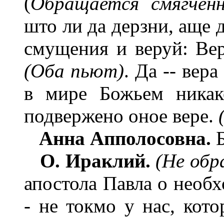
(
Обращается смягченн
што ли да дерзни, аще 
смущения и веруй: Вера
(Оба пьют)
. Да -- вера
в мире Божьем никак
подвержено оное вере.
Анна Апполосовна.
Б
О. Ираклий.
(Не обр
апостола Павла о необх
- не токмо у нас, кот