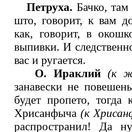
Петруха.
Бачко, там 
што, говорит, к вам д
как, говорит, в окош
выпивки. И следственно
вас и ругается.
О. Ираклий
(к ж
занавески не повешен
будет пропето, тогда 
Хрисанфыча
(к Хрисан
распространил! Да н