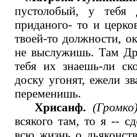
пустолобый, у тебя 
приданого- то и церко
твоей-то должности, ок
не выслужишь. Там Дру
тебя их знаешь-ли ско
доску угонят, ежели зв
переменишь.
Хрисанф.
(Громко)
всякого там, то я -- с
всю жизнь о дьяконст