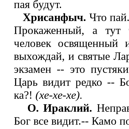
пая будут.
Хрисанфыч.
Что пай.
Прокаженный, а тут 
человек освященный 
выхождай, и святые Лар
экзамен -- это пустяк
Царь видит редко -- Бо
ка?!
(хе-хе-хе).
О. Ираклий.
Неправ
Бог все видит.-- Камо по