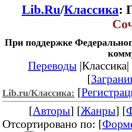
Lib.Ru
/
Классика
: 
Со
При поддержке Федеральног
комм
Переводы
|Классика| 
[
Заграни
[
Регистрац
Lib.ru/Классика:
[
Авторы
] [
Жанры
] [
Отсортировано по: [
Форм