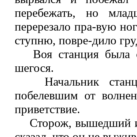
перебежать, но мла
перерезало пра-вую ног
ступню, повре-дило груд
Воя станция была ох
шегося.
Начальник станци
побелевшим от волнен
приветствие.
Сторож, вышедший из 
сказал, что он не выжив