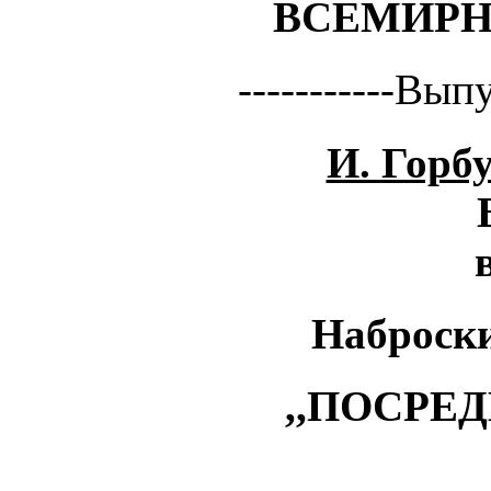
BCEMИPH
-----------Вып
И. Горб
Наброски
,,ПОСРЕ