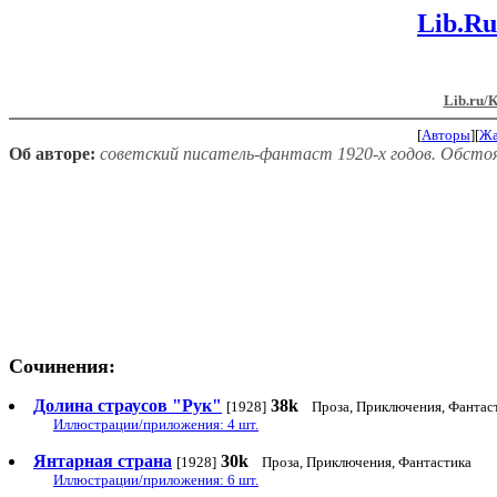
Lib.Ru
Lib.ru/
[
Авторы
][
Ж
Об авторе:
советский писатель-фантаст 1920-х годов. Обсто
Сочинения:
Долина страусов "Рук"
38k
[1928]
Проза, Приключения, Фантас
Иллюстрации/приложения: 4 шт.
Янтарная страна
30k
[1928]
Проза, Приключения, Фантастика
Иллюстрации/приложения: 6 шт.