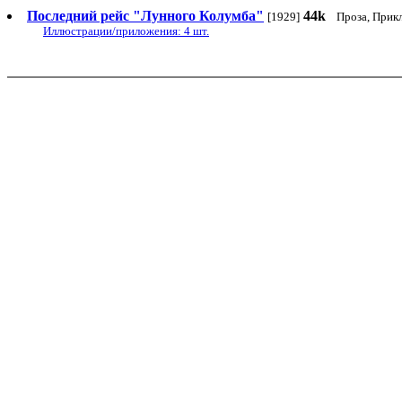
Последний рейс "Лунного Колумба"
44k
[1929]
Проза, Прик
Иллюстрации/приложения: 4 шт.