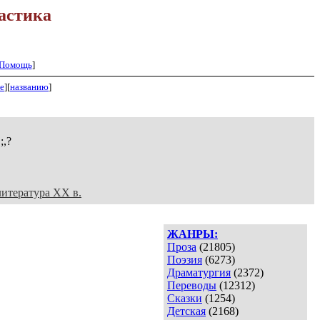
астика
Помощь
]
е
][
названию
]
;,?
литература XX в.
ЖАНРЫ:
Проза
(21805)
Поэзия
(6273)
Драматургия
(2372)
Переводы
(12312)
Сказки
(1254)
Детская
(2168)