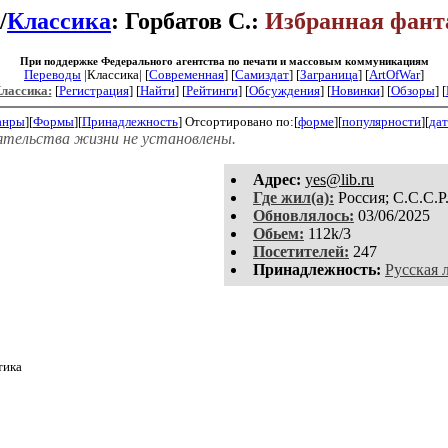
/
Классика
: Горбатов С.:
Избранная фант
При поддержке Федерального агентства по печати и массовым коммуникациям
Переводы
|Классика| [
Современная
] [
Самиздат
] [
Заграница
] [
ArtOfWar
]
Классика:
[
Регистрация
]
[
Найти
] [
Рейтинги
] [
Обсуждения
] [
Новинки
] [
Обзоры
] [
анры
][
Формы
][
Принадлежность
]
Отсортировано по:[
форме
][
популярности
][
дат
ятельства жизни не установлены.
Aдpeс:
yes@lib.ru
Где жил(а):
Россия; С.С.С.Р.
Обновлялось:
03/06/2025
Обьем:
112k/3
Посетителей:
247
Принадлежность:
Русская 
тика