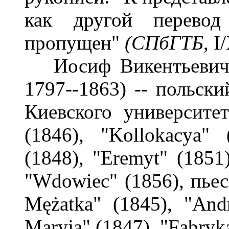
как другой перево
пропущен"
(СПбГТБ,
I
Иосиф Викентьевич К
1797--1863) -- польски
Киевского университет
(1846), "Kollokacya" 
(1848), "Eremyt" (1851
"Wdowiec" (1856), пьес
Mężatka" (1845), "Andr
Maryja" (1847), "Fabryka