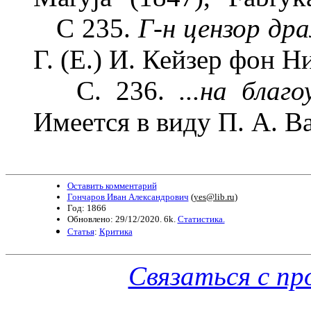
С 235.
Г-н цензор дра
Г. (Е.) И. Кейзер фон Н
С. 236.
...на благ
Имеется в виду П. А. В
Оставить комментарий
Гончаров Иван Александрович
(
yes@lib.ru
)
Год: 1866
Обновлено: 29/12/2020. 6k.
Статистика.
Статья
:
Критика
Связаться с п