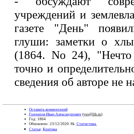
- обсуждают совр
учреждений и землевла
газете "День" появи
глуши: заметки о хлы
(1864. No 24), "Нечт
точно и определительно
сведения об авторе не 
Оставить комментарий
Гончаров Иван Александрович
(
yes@lib.ru
)
Год: 1864
Обновлено: 23/12/2020. 8k.
Статистика.
Статья
:
Критика