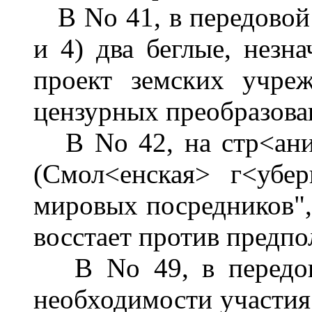
В No 41, в передовой с
и 4) два беглые, незн
проект земских учре
цензурных преобразова
В No 42, на стр<аниц
(Смол<енская> г<убе
мировых посредников", 
восстает против предп
В No 49, в передово
необходимости участия 