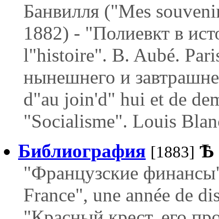
Банвилля ("Mes souvenirs
1882) - "Полиевкт в ист
l"histoire". B. Aubé. Par
нынешнего и завтрашнег
d"au join'd" hui et de de
"Socialisme". Louis Blan
Библиография
Ѣ
[1883]
"Французские финансы". 
France", une année de di
"Красный крест, его пр