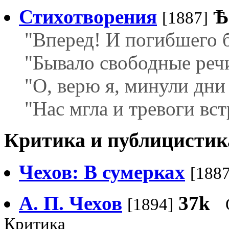
Стихотворения
Ѣ
[1887]
"Вперед! И погибшего б
"Бывало свободные речи
"О, верю я, минули дни 
"Нас мгла и тревоги вст
Критика и публицистик
Чехов: В сумерках
[1887
А. П. Чехов
37k
[1894]
Критика