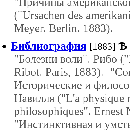
"Причины американской
("Ursachen des amerikan
Meyer. Berlin. 1883).
Библиография
Ѣ
[1883]
"Болезни воли". Рибо ("L
Ribot. Paris, 1883).- "
Исторические и филосо
Навилля ("L'а physique m
philosophiques". Ernest N
"Инстинктивная и умств