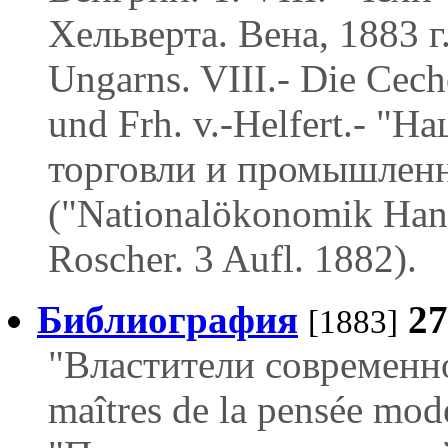
Хельверта. Вена, 1883 г.
Ungarns. VIII.- Die Cech
und Frh. v.-Helfert.- "
торговли и промышленн
("Nationalökonomik Hand
Roscher. 3 Aufl. 1882).
Библиография
2
[1883]
"Властители современн
maîtres de la pensée mode