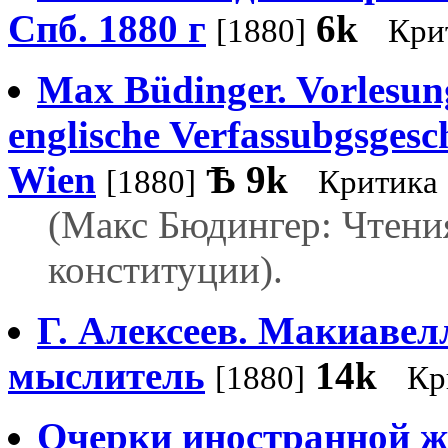
Спб. 1880 г
6k
[1880]
Кри
Max Büdinger. Vorlesun
englische Verfassubgsgesch
Wien
Ѣ
9k
[1880]
Критика
(Макс Бюдингер: Чтени
конституции).
Г. Алексеев. Макиавел
мыслитель
14k
[1880]
Кр
Очерки иностранной 