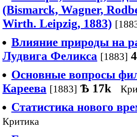
(Bismarck, Wagner, Rodber
Wirth. Leipzig, 1883)
[188
Влияние природы на ра
Лудвига Феликса
[1883]
Основные вопросы фил
Кареева
Ѣ
17k
[1883]
Кри
Статистика нового вре
Критика