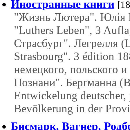
Иностранные книги
[1
"Жизнь Лютера". Юлія Ко
"Luthers Leben", 3 Aufl
Страсбург". Легрелля (L
Strasbourg". 3 édition 1
немецкого, польского и
Познани". Бергманна (B
Entwickelung deutscher, 
Bevölkerung in der Prov
Бисмарк, Вагнер, Родб