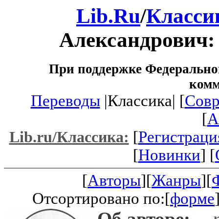
Lib.Ru
/
Класси
Александрович
При поддержке Федеральног
ком
Переводы
|Классика| [
Совр
[
A
[
Регистраци
Lib.ru/Классика:
[
Новинки
] [
[
Авторы
][
Жанры
][
Отсортировано по:[
форме
Об авторе:
-- 