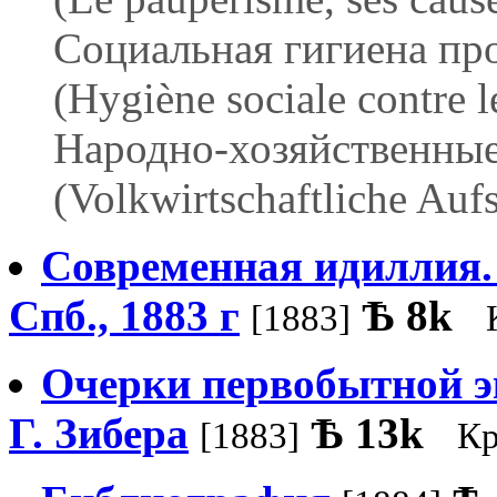
Социальная гигиена про
(Hygiène sociale contre 
Народно-хозяйственные 
(Volkwirtschaftliche Auf
Современная идиллия.
Спб., 1883 г
Ѣ
8k
[1883]
Очерки первобытной э
Г. Зибера
Ѣ
13k
[1883]
Кр