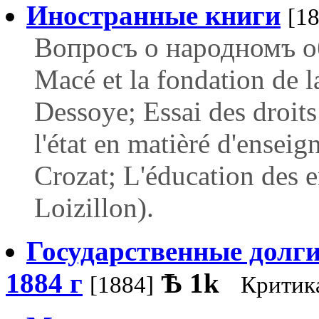
Иностранные книги
[1
Вопросъ о народномъ об
Macé et la fondation de l
Dessoye; Essai des droits 
l'état en matièré d'ensei
Crozat; L'éducation des e
Loizillon).
Государственные долги
1884 г
Ѣ
1k
[1884]
Критик