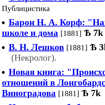
Публицистика
Барон Н. А. Корф: "На
школе и дома
Ѣ
7k
[1881]
В. Н. Лешков
Ѣ
3
[1881]
(Некролог).
Новая книга: "Происх
отношений в Лонгобардс
Виноградова
Ѣ
7k
[1881]