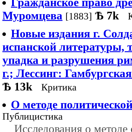
Гражданское право дре
Муромцева
Ѣ
7k
[1883]
Новые издания г. Солд
испанской литературы, т.
упадка и разрушения рим
г.; Лессинг: Гамбургская
Ѣ
13k
Критика
О методе политическо
Публицистика
Исследования о методе