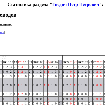
Статистика раздела "
Гнедич Петр Петрович
":
еводов
икациям.
ощь
]
Jul
17
16
15
14
13
12
11
10
09
08
07
06
05
04
03
02
01
30
29
28
27
26
25
24
23
22
21
20
2
6
2
3
2
2
3
1
6
1
2
2
1
1
2
3
3
2
2
1
2
3
21
2
1
2
2
2
2
6
0
2
2
2
2
1
2
1
1
2
1
1
1
3
3
2
1
0
2
2
1
2
1
0
2
2
0
1
1
3
1
2
1
0
0
1
1
0
0
0
1
0
0
1
0
0
1
1
0
0
0
0
0
0
2
1
2
0
1
1
1
0
0
0
0
1
1
1
1
0
0
1
2
1
1
3
1
0
0
1
0
0
1
1
1
2
1
1
2
0
1
0
0
1
0
0
1
0
0
0
0
0
1
1
0
0
0
0
1
1
0
4
1
1
0
1
1
0
0
0
0
0
0
0
1
1
0
1
0
0
1
1
0
1
0
0
0
0
1
1
0
1
0
0
1
1
0
0
0
0
0
0
1
0
0
0
0
0
2
1
0
1
0
1
1
1