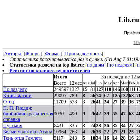
Lib.r
При фин
Lib
[
Авторы
] [
Жанры
] [
Формы
] [
Принадлежность
]
Статистика рассчитывается раз в сутки. (Fri Aug 7 01:19:
Статистика раздела на top.list.ru
: [
по дням
] [
по неделям
] [
п
Рейтинг по количеству посетителей
Итого
За последние 12 
Всего
12мес
Aug
Jul
Jun
May
Apr
Mar
Feb
Ja
По разделу
249597
1327
15
81
127
110
146
160
111
1
Книга жизни
29095
789
8
56
74
67
125
137
68
7
Отец
11709
578
3
26
41
34
27
39
36
7
П. П. Гнедич:
биобиблиографическая
9030
490
9
26
42
39
55
47
63
4
справка
Пустыня
6431
335
3
24
28
36
35
34
27
3
Белые мальчики Асана
10964
263
4
26
36
22
27
21
25
2
Тень отца Гамлета
5117
248
5
18
34
16
14
28
16
2