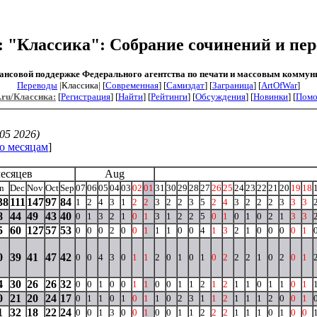
u: "Классика": Собрание сочинений и пер
ансовой поддержке Федерального агентства по печати и массовым коммун
Переводы
|Классика| [
Современная
] [
Самиздат
] [
Заграница
] [
ArtOfWar
]
.ru/Классика:
[
Регистрация
] [
Найти
] [
Рейтинги
] [
Обсуждения
] [
Новинки
] [
Пом
05 2026)
о месяцам
]
месяцев
Aug
n
Dec
Nov
Oct
Sep
07
06
05
04
03
02
01
31
30
29
28
27
26
25
24
23
22
21
20
19
18
38
111
147
97
84
1
2
4
3
1
2
2
3
2
2
3
5
2
4
3
2
2
2
3
3
3
8
44
49
43
40
0
1
3
2
1
0
1
3
1
2
2
5
0
1
0
1
0
2
1
3
3
5
60
127
57
53
0
0
0
2
0
0
1
1
1
0
0
4
1
3
2
1
0
0
0
0
1
0
39
41
47
42
0
0
4
3
0
1
1
2
0
1
0
1
0
2
2
2
1
0
2
0
1
4
30
26
26
32
0
0
1
0
0
1
1
0
0
1
1
2
1
2
1
1
0
1
1
0
1
0
21
20
24
17
0
1
1
0
1
0
1
1
0
2
3
1
1
2
1
1
1
2
0
0
1
1
32
18
22
24
0
0
1
3
0
0
1
0
0
1
1
2
2
2
1
1
1
0
1
0
0