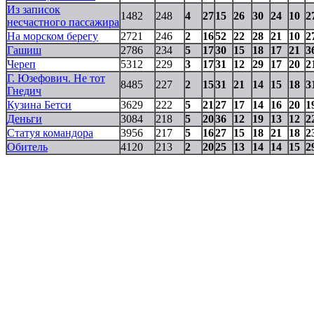
Из записок
1482
248
4
27
15
26
30
24
10
2
несчастного пассажира
На морском берегу
2721
246
2
16
52
22
28
21
10
2
Гашиш
2786
234
5
17
30
15
18
17
21
3
Череп
5312
229
3
17
31
12
29
17
20
2
Г. Юзефович. Не тот
8485
227
2
15
31
21
14
15
18
3
Гнедич
Кузина Бетси
3629
222
5
21
27
17
14
16
20
1
Деньги
3084
218
5
20
36
12
19
13
12
2
Статуя командора
3956
217
5
16
27
15
18
21
18
2
Обитель
4120
213
2
20
25
13
14
14
15
2