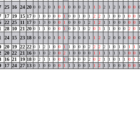
7
25
16
24
20
0
0
2
0
1
0
1
0
0
0
2
1
1
3
2
1
2
1
0
0
0
7
17
19
15
17
0
1
0
0
0
0
1
0
0
1
0
1
2
2
1
1
0
0
1
0
0
6
22
25
11
17
0
1
3
0
0
0
1
0
0
0
1
2
1
2
1
1
0
0
0
0
0
1
28
10
21
20
0
1
1
0
0
0
1
0
0
1
0
2
0
3
1
1
0
0
0
2
0
1
24
15
23
18
0
0
0
0
1
0
1
2
0
0
0
1
1
2
1
2
0
0
0
0
0
9
20
19
22
22
0
1
2
1
0
0
1
1
0
0
0
2
2
2
2
1
0
1
0
1
1
2
20
22
21
16
0
1
0
2
0
0
2
1
0
0
0
0
1
1
1
1
1
1
3
0
0
3
16
21
19
18
0
2
1
1
0
0
1
0
0
0
0
2
0
2
1
1
0
1
1
0
1
9
17
24
27
13
0
1
0
0
0
0
1
1
1
0
0
1
1
2
1
1
0
0
0
0
0