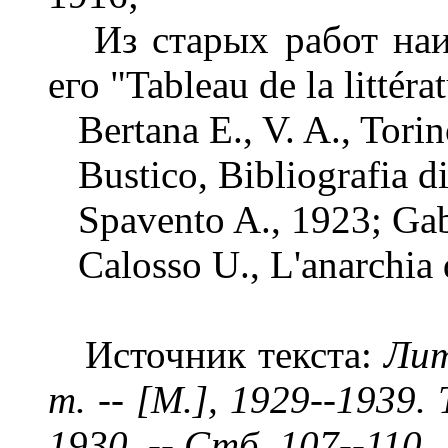
Из старых работ наиб
его "Tableau de la littéra
Bertana E., V. A., Torin
Bustico, Bibliografia di
Spavento A., 1923; Gabet
Calosso U., L'anarchia d
Источник текста:
Лит
т. -- [М.], 1929--1939. 
1930
. -- Стб. 107--110.