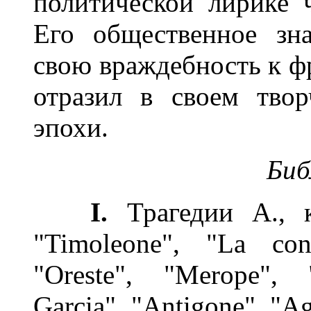
политической лирике ч
Его общественное зн
свою враждебность к ф
отразил в своем тво
эпохи.
Биб
I.
Трагедии А., к
"Timoleone", "La cong
"Oreste", "Merope", 
Garcia", "Antigone", "A