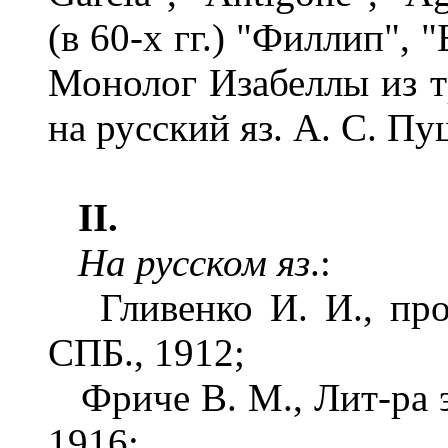
(в 60-х гг.) "Филлип",
Монолог Изабеллы из т
на русский яз. А. С. П
II.
На русском яз
.:
Гливенко И. И., проф
СПБ., 1912;
Фриче В. М., Лит-ра э
1916;