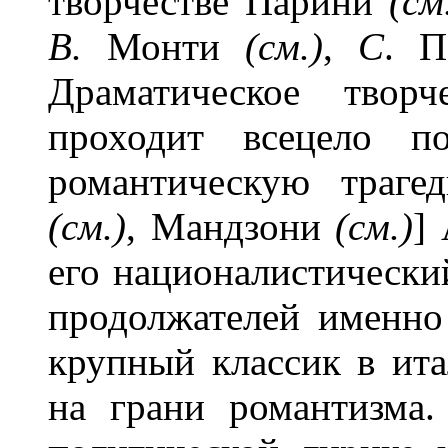
творчестве Парини
(см
В.
Монти
(см.)
,
С
. 
Драматическое твор
проходит всецело 
романтическую траг
(см.)
, Мандзони
(см.)
]
его националистически
продолжателей именно
крупный классик в ита
на грани романтизма