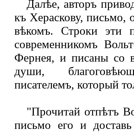
Далѣе, авторъ привод
къ Хераскову, письмо, 
вѣкомъ. Строки эти 
современникомъ Вольт
Фернея, и писаны со 
души, благоговѣю
писателемъ, который то
"Прочитай отпѣтъ Во
письмо его и достав