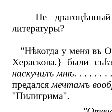
Не драгоцѣнный л
литературы?
"Нѣкогда у меня въ О
Хераскова.} были съѣ
наскучилъ мн
ѣ
. . . . . . . 
предался
мечтамъ вооб
"Пилигрима".
"Отече