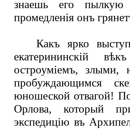
знаешь его пылкую 
промедленія онъ грянет
Какъ ярко выступае
екатерининскій вѣк
остроуміемъ, злыми, 
пробуждающимся ске
юношеской отвагой! По
Орлова, который пр
экспедицію въ Архипел