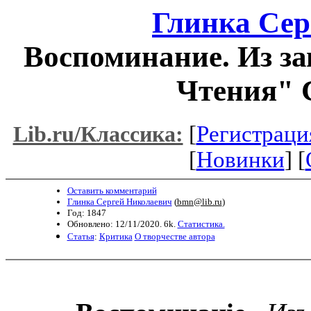
Глинка Сер
Воспоминание. Из за
Чтения" 
[
Регистраци
Lib.ru/Классика:
[
Новинки
] [
Оставить комментарий
Глинка Сергей Николаевич
(
bmn@lib.ru
)
Год: 1847
Обновлено: 12/11/2020. 6k.
Статистика.
Статья
:
Критика
О творчестве автора