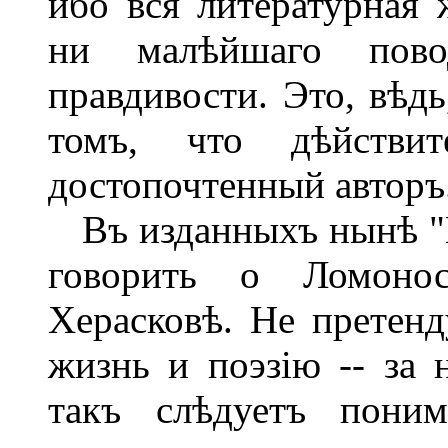
ибо вся литературная 
ни малѣйшаго пов
правдивости. Это, вѣд
томъ, что дѣйстви
достопочтенный авторъ
Въ изданныхъ нынѣ "В
говорить о Ломоно
Херасковѣ. Не претенд
жизнь и поэзію -- за
такъ слѣдуетъ пони