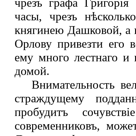
чрезъ графа Григорія
часы, чрезъ нѣскольк
княгинею Дашковой, а 
Орлову привезти его в
ему много лестнаго и 
домой.
Внимательность вели
страждущему подданн
пробудитъ сочувств
современниковъ, може