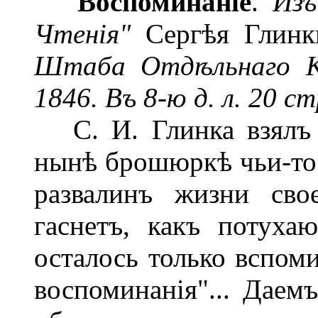
Воспоминаніе
.
Изъ
Чтенія"
Сергѣя Глин
Штаба Отдѣльнаго К
1846. Въ 8-ю д. л. 20 ст
С. И. Глинка взялъ 
нынѣ брошюркѣ чьи-то 
развалинъ жизни сво
гаснетъ, какъ потуха
осталось только вспоми
воспоминанія"... Даем