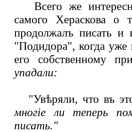
Всего же интереснѣе
самого Хераскова о 
продолжалъ писать и 
"Подидора", когда уже 
его собственному пр
упадали:
"Увѣряли, что въ эт
многіе ли теперь по
писать."