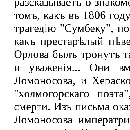
разсказываетъ о знаком
томъ, какъ въ 1806 год
трагедію "Сумбеку", п
какъ престарѣлый пѣве
Орлова былъ тронутъ т
и уваженія... Они в
Ломоносова, и Хераско
"холмогорскаго поэта
смерти. Изъ письма ока
Ломоносова императри