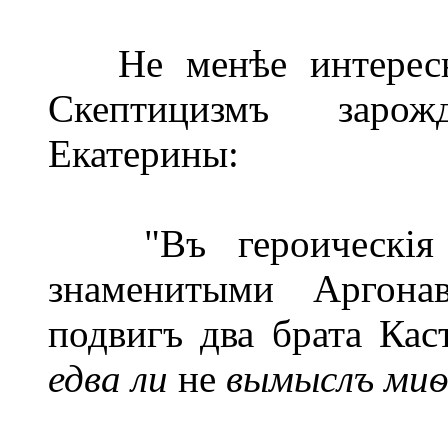
Не менѣе интересно 
Скептицизмъ зарож
Екатерины:
"Въ героическія в
знаменитыми Аргона
подвигъ два брата Кас
едва ли
не
вымыслъ ми