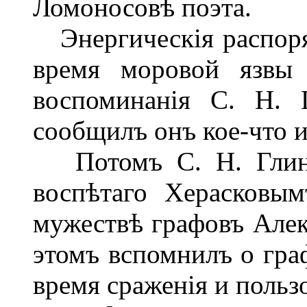
Ломоносовѣ поэта.
Энергическія распоряж
время моровой язвы
воспоминанія С. Н. 
сообщилъ онъ кое-что и
Потомъ С. Н. Глинка
воспѣтаго Херасковы
мужествѣ графовъ Алек
этомъ вспомнилъ о гра
время сраженія и поль