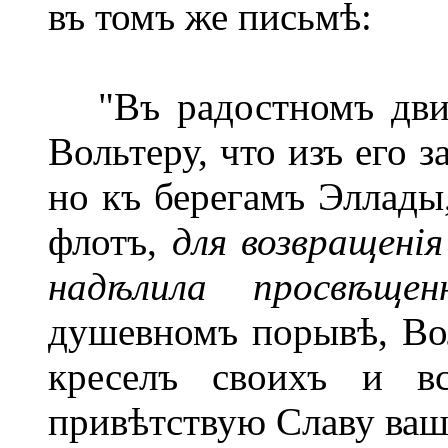
въ томъ же письмѣ:
"Въ радостномъ движе
Вольтеру, что изъ его 
но къ берегамъ Эллады
флотъ,
для возвращені
над
ѣ
лила просв
ѣ
щен
душевномъ порывѣ, Во
креселъ своихъ и в
привѣтствую Славу ваше