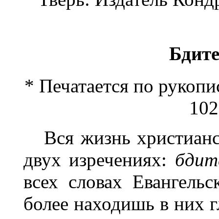
Бдите
* Печатается по рукопис
102
Вся жизнь христианск
двух изречениях:
бд
и
т
всех словах Евангельс
более находишь в них 