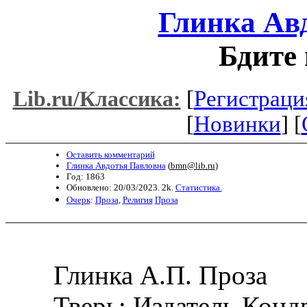
Глинка Ав
Бдите 
[
Регистраци
Lib.ru/Классика:
[
Новинки
] [
Оставить комментарий
Глинка Авдотья Павловна
(
bmn@lib.ru
)
Год: 1863
Обновлено: 20/03/2023. 2k.
Статистика.
Очерк
:
Проза
,
Религия
Проза
Глинка А.П. Проза
Тверь: Издатель Кондр