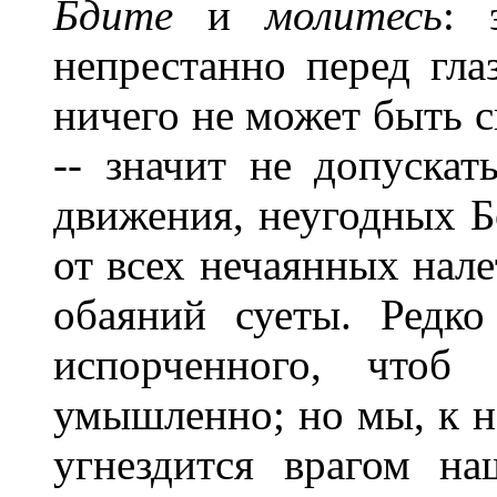
Бдите
и
мол
и
тесь
: 
непрестанно перед гла
ничего не может быть с
--
значит не допускат
движения, неугодных Бо
от всех нечаянных нале
обаяний суеты. Редко
испорченного, чтоб
умышленно; но мы, к не
угнездится врагом н