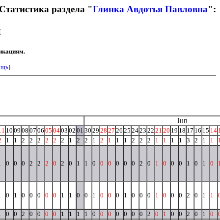
Статистика раздела "
Глинка Авдотья Павловна
":
й
икациям.
ощь
]
Jun
11
10
09
08
07
06
05
04
03
02
01
30
29
28
27
26
25
24
23
22
21
20
19
18
17
16
15
14
2
1
1
2
2
2
2
2
2
1
2
2
1
2
1
1
1
2
2
2
1
1
1
1
3
2
1
1
1
0
0
0
2
2
2
0
2
0
1
1
0
0
0
0
0
0
2
0
1
0
0
0
1
0
1
0
1
0
1
0
0
0
0
0
1
1
0
0
1
0
0
0
1
0
0
0
1
0
0
0
2
0
1
1
1
0
0
2
0
0
0
0
1
1
1
1
0
0
0
0
0
0
0
2
0
1
0
0
2
0
1
0