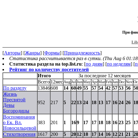
При фин
Lib
[
Авторы
] [
Жанры
] [
Формы
] [
Принадлежность
]
Статистика рассчитывается раз в сутки. (Thu Aug 6 01:18
Статистика раздела на top.list.ru
: [
по дням
] [
по неделям
] [
п
Рейтинг по количеству посетителей
Итого
За последние 12 месяцев
Всего
12мес
Aug
Jul
Jun
May
Apr
Mar
Feb
Jan
Dec
Nov
Oc
По разделу
13846
608
14
60
49
55
57
54
42
57
53
56
5
Жизнь
Пресвятой
952
217
5
22
13
24
18
13
17
16
24
26
1
Девы
Богородицы
Воспоминания
о Ек. Вл.
383
201
1
16
9
17
17
18
18
16
23
25
1
Новосильцевой
Стихотворения
1617
200
5
20
12
18
17
14
16
12
21
21
2