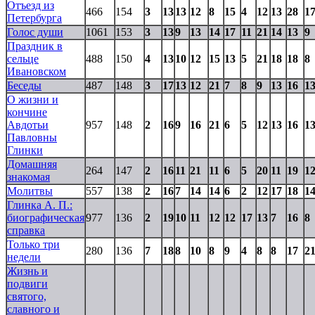
Отъезд из
466
154
3
13
13
12
8
15
4
12
13
28
1
Петербурга
Голос души
1061
153
3
13
9
13
14
17
11
21
14
13
9
Праздник в
сельце
488
150
4
13
10
12
15
13
5
21
18
18
8
Ивановском
Беседы
487
148
3
17
13
12
21
7
8
9
13
16
1
О жизни и
кончине
Авдотьи
957
148
2
16
9
16
21
6
5
12
13
16
1
Павловны
Глинки
Домашняя
264
147
2
16
11
21
11
6
5
20
11
19
1
знакомая
Молитвы
557
138
2
16
7
14
14
6
2
12
17
18
1
Глинка А. П.:
биографическая
977
136
2
19
10
11
12
12
17
13
7
16
8
справка
Только три
280
136
7
18
8
10
8
9
4
8
8
17
2
недели
Жизнь и
подвиги
святого,
славного и