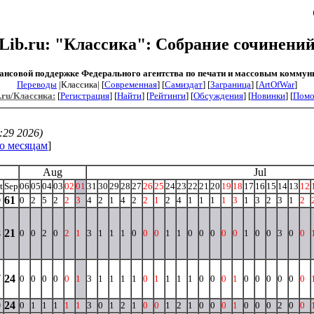
Lib.ru: "Классика": Собрание сочинени
ансовой поддержке Федерального агентства по печати и массовым коммун
Переводы
|Классика| [
Современная
] [
Самиздат
] [
Заграница
] [
ArtOfWar
]
.ru/Классика:
[
Регистрация
] [
Найти
] [
Рейтинги
] [
Обсуждения
] [
Новинки
] [
Пом
:29 2026)
о месяцам
]
Aug
Jul
t
Sep
06
05
04
03
02
01
31
30
29
28
27
26
25
24
23
22
21
20
19
18
17
16
15
14
13
12
0
61
0
2
5
2
2
3
4
2
1
4
2
2
1
2
4
1
1
1
1
3
1
3
2
3
1
2
8
21
0
0
2
0
2
1
3
1
1
1
0
0
0
1
1
0
0
0
0
0
1
0
0
3
0
0
7
24
0
0
0
0
0
1
3
1
1
1
1
0
1
1
1
1
0
0
0
1
0
0
0
0
0
0
0
24
0
1
1
1
1
1
3
0
1
2
1
0
0
1
2
1
0
0
0
1
0
0
0
2
0
0