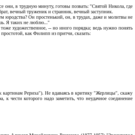
 они, в трудную минуту, готовы позвать: "Святой Никола, где
й брат, вечный труженик и странник, вечный заступник.
ем юродства? Он простенький, он, в трудах, даже и молитвы не
ь. Я таких не люблю..."
тоже художественное, -- но иного порядка; ведь нужно понять
 простотой, как Филипп из притчи, сказать:
 картинам Рериха"). Не вдаваясь в критику "Жерлицы", скажу
ра, к чести которого надо заметить, что неудачное соединение