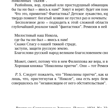
Николиных "сказов".
Разбойник, вор, лукавый или простодушный обманщик, со
бы ты ни был -- явись к нам!" Зовут и верят: будет им по
Что это, примитив? Фантастика? Детское лукавство, юро
твердо помнит: богатый хозяин не пустил раз и ночевать:
Бесполезное дело -- подходить к этой сложной области 
глубочайший
реализм
такой "фантастики". Ремизов в ней
Милостивый наш Никола,
где бы ты ни был -- явись к нам!
Скажи Спасу о нашей тяжкой страде,
заступи, защити русскую землю.
Благослови русский народ великим благословением сво
Может, смеет, потому что в нем Филиппова же вера, и в в
Хорошая книжка "Николины притчи". Они -- тот Ремизов
P. S.
Следует пожалеть, что "Николины притчи", как 
лишь, что, пристегнутая к "Николе", она есть верх безв
совершилось по "независящим от него обстоятельствам".