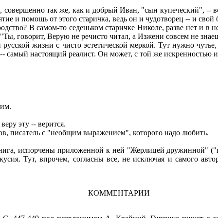
вершенно так же, как и добрый Иван, "сын купеческий", -- все
нятие и помощь от этого старичка, ведь он и чудотворец -- и сво
дство? В самом-то седеньком старичке Николе, разве нет и в н
 "Ты, говорит, Верую не речисто читал, а Изжени совсем не знаеш
русской жизни с чисто эстетической меркой. Тут нужно чутье, 
 -- самый настоящий реалист. Он может, с той же искренностью и
им.
еру эту -- верится.
, писатель с "необщим выражением", которого надо любить.
книга, испорчены приложенной к ней "Жерлицей дружинной" ("к
кусия. Тут, впрочем, согласны все, не исключая и самого авто
КОММЕНТАРИИ