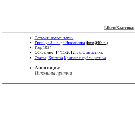
Lib.ru/Классика:
Оставить комментарий
Гиппиус Зинаида Николаевна
(
bmn@lib.ru
)
Год: 1924
Обновлено: 14/11/2012. 6k.
Статистика.
Статья
:
Критика
Критика и публицистика
Аннотация:
Николины притчи