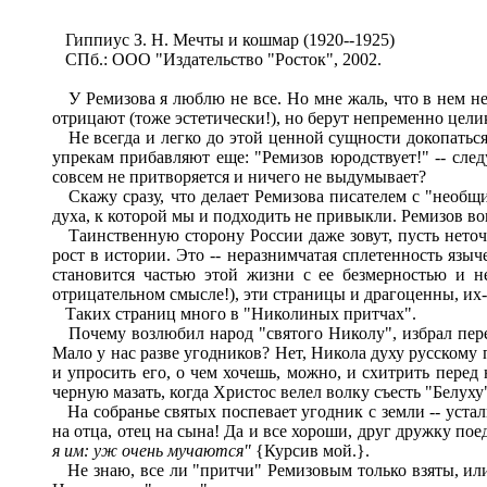
Гиппиус З. Н. Мечты и кошмар (1920--1925)
СПб.: ООО "Издательство "Росток", 2002.
У Ремизова я люблю не все. Но мне жаль, что в нем не р
отрицают (тоже эстетически!), но берут непременно цели
Не всегда и легко до этой ценной сущности докопаться
упрекам прибавляют еще: "Ремизов юродствует!" -- следу
совсем не притворяется и ничего не выдумывает?
Скажу сразу, что делает Ремизова писателем с "необщим
духа, к которой мы и подходить не привыкли. Ремизов вовс
Таинственную сторону России даже зовут, пусть неточно
рост в истории. Это -- неразнимчатая сплетенность языче
становится частью этой жизни с ее безмерностью и н
отрицательном смысле!), эти страницы и драгоценны, их-
Таких страниц много в "Николиных притчах".
Почему возлюбил народ "святого Николу", избрал перед
Мало у нас разве угодников? Нет, Никола духу русскому
и упросить его, о чем хочешь, можно, и схитрить перед
черную мазать, когда Христос велел волку съесть "Белуху
На собранье святых поспевает угодник с земли -- усталы
на отца, отец на сына! Да и все хороши, друг дружку пое
я им: уж очень мучаются"
{Курсив мой.}.
Не знаю, все ли "притчи" Ремизовым только взяты, или