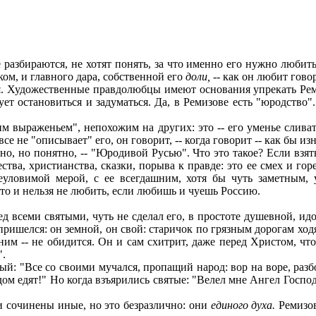
азбираются, не хотят понять, за что именно его нужно любить.
ком, и главного дара, собственной его
доли, --
как он любит говор
. Художественные правдолюбцы имеют основания упрекать Ремиз
ет остановиться и задуматься. Да, в Ремизове есть "юродство"
 выраженьем", непохожим на других: это -- его уменье сливат
е не "описывает" его, он говорит, -- когда говорит -- как бы изн
, но понятно, -- "Юродивой Русью". Что это такое? Если взят
ства, христианства, сказки, порыва к правде: это ее смех и гор
еуловимой мерой, с ее всегдашним, хотя бы чуть заметным,
то и нельзя не любить, если любишь и чуешь Россию.
 всеми святыми, чуть не сделал его, в простоте душевной, ид
 пришелся: он земной, он свой: старичок по грязным дорогам х
 ним -- не обидится. Он и сам схитрит, даже перед Христом, ч
".
й: "Все со своими мучался, пропащий народ: вор на воре, разбо
дом едят!" Но когда взъярились святые: "Велел мне Ангел Господ
 сочинены иные, но это безразлично: они
единого духа.
Ремизов