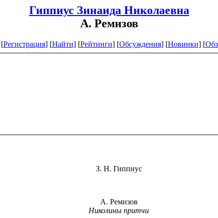
Гиппиус Зинаида Николаевна
А. Ремизов
[
Регистрация
]
[
Найти
] [
Рейтинги
] [
Обсуждения
] [
Новинки
] [
Обз
З. Н. Гиппиус
А. Ремизов
Николины притчи