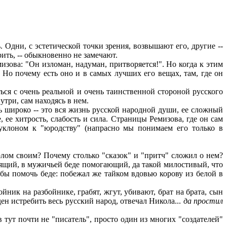
 Одни, с эстетической точки зрения, возвышают его, другие --
ить, -- обыкновенно не замечают.
ова: "Он изломан, надуман, притворяется!". Но когда к этим
. Но почему есть оно и в самых лучших его вещах, там, где он
ься с очень реальной и очень таинственной стороной русского
утри, сам находясь в нем.
ь широко -- это вся жизнь русской народной души, ее сложный
е, ее хитрость, слабость и сила. Страницы Ремизова, где он сам
 уклоном к "юродству" (напрасно мы понимаем его только в
олом своим? Почему столько "сказок" и "притч" сложил о нем?
одящий, в мужичьей беде помогающий, да такой милостивый, что
тобы помочь беде: побежал же тайком вдовью корову из белой в
йник на разбойнике, грабят, жгут, убивают, брат на брата, сын
ен истребить весь русский народ, отвечал Никола...
да простил
 тут почти не "писатель", просто один из многих "создателей"