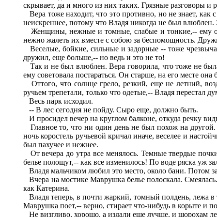
скрывает, да и много из них таких. Грязные разговоры и 
Вера тоже находит, что это противно, но не знает, как
неискреннее, потому что Владя никогда не был влюблен. Э
Женщины, нежные и томные, слабые и тонкие,-- ему оче
нежно жалеть их вместе с собою за беспомощность. Дружил
Веселые, бойкие, сильные и задорные -- тоже чрезвыч
дружил, еще больше,-- но ведь и это не то!
Так и не был влюблен. Вера говорила, что тоже не была,
ему советовала постараться. Он старше, на его месте она б
Оттого, что солнце грело, резкий, еще не летний, возд
ручьем трепетали, только что одетые,-- Владя перестал ду
Весь парк исходил.
-- В лес сегодня не пойду. Сыро еще, должно быть.
И просидел вечер на круглом балконе, откуда речку видно
Главное то, что ни один день не был похож на другой.
ночь коростель ручьевой кричал иначе, веселее и настойч
был пахучее и нежнее.
От вечера до утра все менялось. Темные твердые почки 
белье полощут,-- как все изменилось! По воде ряска уж за
Владя мальчиком любил это место, около бани. Потом заб
Вчера на мостике Маврушка белье полоскала. Смеялась. О
как Катерина.
Владя теперь, в почти жаркий, томный полдень, лежа в т
Маврушка поет,-- верно, стирает что-нибудь в корыте и по
Не визгливо, хорошо, а издали еще лучше, и шорохам ле