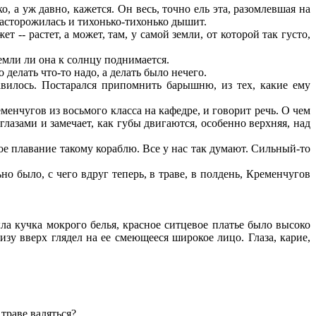
о, а уж давно, кажется. Он весь, точно ель эта, разомлевшая на
 насторожилась и тихонько-тихонько дышит.
 -- растет, а может, там, у самой земли, от которой так густо,
земли ли она к солнцу поднимается.
 делать что-то надо, а делать было нечего.
илось. Постарался припомнить барышню, из тех, какие ему
менчугов из восьмого класса на кафедре, и говорит речь. О чем
глазами и замечает, как губы двигаются, особенно верхняя, над
шое плавание такому кораблю. Все у нас так думают. Сильный-то
о было, с чего вдруг теперь, в траве, в полдень, Кременчугов
ла кучка мокрого белья, красное ситцевое платье было высоко
зу вверх глядел на ее смеющееся широкое лицо. Глаза, карие,
 траве валяться?