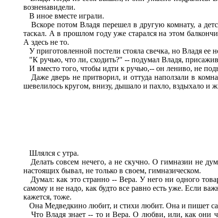
возненавидели.
В иное вместе играли.
Вскоре потом Владя перешел в другую комнату, а детска
таскал. А в прошлом году уже старался на этом балкончи
А здесь не то.
У приготовленной постели стояла свечка, но Владя ее не
"К ручью, что ли, сходить?" -- подумал Владя, присажив
И вместо того, чтобы идти к ручью,-- он лениво, не подым
Даже дверь не притворил, и оттуда наползали в комна
шевелилось кругом, внизу, дышало и пахло, вздыхало и ж
Шлялся с утра.
Делать совсем нечего, а не скучно. О гимназии не думал
настоящих бывал, не только в своем, гимназическом.
Думал: как это странно -- Вера. У него ни одного товар
самому и не надо, как будто все равно есть уже. Если важ
кажется, тоже.
Она Медведкино любит, и стихи любит. Она и пишет сама
Что Владя знает -- то и Вера. О любви, или, как они ч