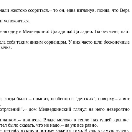
али жестоко ссориться,-- то он, едва взглянув, понял, что Вера
и успокоиться.
 меня одну в Медведкино! Досадища! Да ладно. Ты без меня, пай-
вела себя таким диким сорванцом. У них часто шли бесконечные
вычка.
огда было -- помнит, особенно в "детских", наверху,-- а вот
.
трясений",-- дом Медведкинский глянул на него невероятно
платком,-- принесла Владе молоко в тепло пахнущей крынке.
 было сказать, что не надо,-- да уж все равно.
 петербургские, и потому кажется тихо. В сад, в самую зелень,