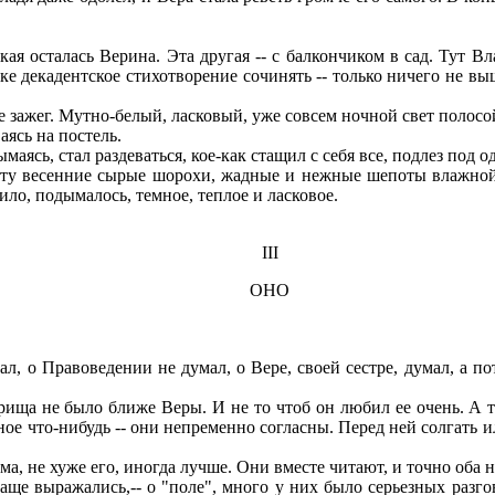
я осталась Верина. Эта другая -- с балкончиком в сад. Тут Вл
ке декадентское стихотворение сочинять -- только ничего не вы
 зажег. Мутно-белый, ласковый, уже совсем ночной свет полосо
аясь на постель.
аясь, стал раздеваться, кое-как стащил с себя все, подлез под о
ту весенние сырые шорохи, жадные и нежные шепоты влажной з
ило, подымалось, темное, теплое и ласковое.
III
ОНО
, о Правоведении не думал, о Вере, своей сестре, думал, а по
ища не было ближе Веры. И не то чтоб он любил ее очень. А так
ное что-нибудь -- они непременно согласны. Перед ней солгать ил
, не хуже его, иногда лучше. Они вместе читают, и точно оба 
аще выражались,-- о "поле", много у них было серьезных разго