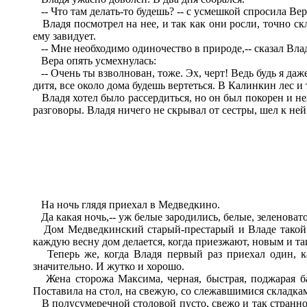
-- Что там делать-то будешь? -- с усмешкой спросила Вер
Владя посмотрел на нее, и так как они росли, точно скле
ему завидует.
-- Мне необходимо одиночество в природе,-- сказал Влад
Вера опять усмехнулась:
-- Очень ты взволнован, тоже. Эх, черт! Ведь будь я даж
дитя, все около дома будешь вертеться. В Калинкин лес и
Владя хотел было рассердиться, но он был покорен и неж
разговоры. Владя ничего не скрывал от сестры, шел к ней
На ночь глядя приехал в Медведкино.
Да какая ночь,-- уж белые зародились, белые, зеленоват
Дом Медведкинский старый-престарый и Владе такой зна
каждую весну дом делается, когда приезжают, новым и т
Теперь же, когда Владя первый раз приехал один, ка
значительно. И жутко и хорошо.
Жена сторожа Максима, черная, быстрая, поджарая баб
Поставила на стол, на свежую, со слежавшимися складками
В полусумеречной столовой пусто, свежо и так странно т