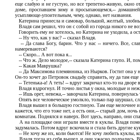
еще слабую и не густую, но все трепетно-живую, окно о
доме, проспавшем зиму и просыпающемся,-- домашней
усыпляюще-упоительным, чему, однако, нет названия.
Катерина принесла и самовар, большой, желтый, злобный
Владя сам решил, что он с собой из города никого не воз
Говорить ему не хотелось, но Катерина не уходила, а ос
-- Ну что, как у вас? -- сказал Владя.
-- Да слава Богу, барин. Что у нас -- ничего. Все, сл
намереваются?
-- Скоро... А вот пока я...
-- Что ж. Дело молодое,-- сказала Катерина глупо. И, по
-- Какая Маврушка?
-- Да Максимова племянника, из Нырков. Гостит она у на
Он-то хочет до Петровок свадьбу справить, ну да там еще 
-- Тетенька-а! А теть! -- вдруг закричал кто-то на дворе
Владя вздрогнул. И точно листья у окна, молодые и неж
-- Ишь орет, невежа,-- заворчала Катерина, повернулась
Опять все человеческое умолкло, только пар шуршал, сла
Владя вышел в большую гостиную. Там еще мелочнее и зат
кажется, что его тоже нет, а есть они,-- старый дом, ноч
комнатам. Поднялся и наверх. Вот здесь, направо, они сп
А на площадке они играли вместе в куклы. Владя помнит
задумалась. Потом вдруг вскочила и стала бить другие ку
-- Не хочу же их, коли бьются! Не хочу любить куклы, ко
Владя тогда из себя вышел, и они ужасно подрались. Вла