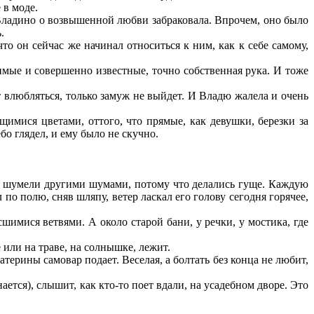
 в моде.
 Владино о возвышенной любви забраковала. Впрочем, оно было
.
о он сейчас же начинал относиться к ним, как к себе самому,
имые и совершенно известные, точно со
б
ственная рука. И тоже
т влюбляться, только замуж не выйдет. И Владю жалела и очень
щимися цветами, оттого, что прямые, как девушки, березки за
бо глядел, и ему было не скучно.
езы шумели другими шумами, потому что делались гуще. Каждую
 по полю, сняв шляпу, ветер ласкал его голову сегодня горячее,
шимися ветвями. А около старой бани, у речки, у мостика, где
 или на траве, на солнышке, лежит.
терины самовар подает. Веселая, а болтать без конца не любит,
ется), слышит, как кто-то поет вдали, на усадебном дворе. Это