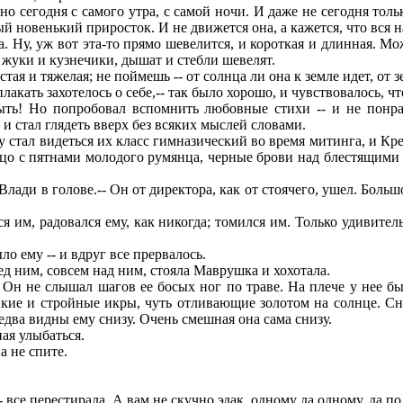
о сегодня с самого утра, с самой ночи. И даже не сегодня тольк
ный новенький приросток. И не движется она, а кажется, что вся
Ну, уж вот эта-то прямо шевелится, и короткая и длинная. Может
 жуки и кузнечики, дышат и стебли шевелят.
ая и тяжелая; не поймешь -- от солнца ли она к земле идет, от 
ать захотелось о себе,-- так было хорошо, и чувствовалось, что
ь! Но попробовал вспомнить любовные стихи -- и не понрав
и стал глядеть вверх без всяких мыслей словами.
 стал видеться их класс гимназический во время митинга, и Кре
лицо с пятнами молодого румянца, черные брови над блестящими 
Влади в голове.-- Он от директора, как от стоячего, ушел. Боль
м, радовался ему, как никогда; томился им. Только удивительн
о ему -- и вдруг все прервалось.
д ним, совсем над ним, стояла Маврушка и хохотала.
Он не слышал шагов ее босых ног по траве. На плече у нее бы
пкие и стройные икры, чуть отливающие золотом на солнце. Сни
едва видны ему снизу. Очень смешная она сама снизу.
ая улыбаться.
а не спите.
- все перестирала. А вам не скучно эдак, одному да одному, да по