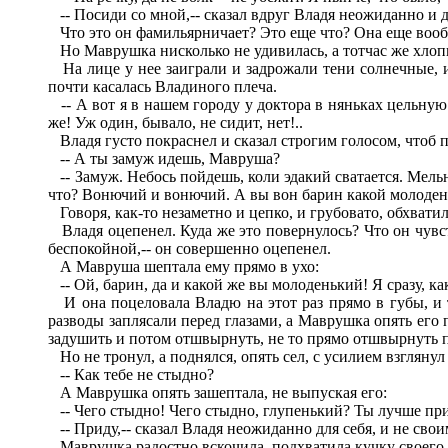
-- Посиди со мной,-- сказал вдруг Владя неожиданно и д
Что это он фамильярничает? Это еще что? Она еще вообр
Но Маврушка нисколько не удивилась, а тотчас же хлопн
На лице у нее заиграли и задрожали тени солнечные, и 
почти касалась Владиного плеча.
-- А вот я в нашем городу у доктора в няньках цельную
же! Уж один, бывало, не сидит, нет!..
Владя густо покраснел и сказал строгим голосом, чтоб п
-- А ты замуж идешь, Мавруша?
-- Замуж. Небось пойдешь, коли эдакий сватается. Мельни
что? Вонючий и вонючий. А вы вон барин какой молоденьки
Говоря, как-то незаметно и цепко, и грубовато, обхватила
Владя оцепенел. Куда же это повернулось? Что он чувств
беспокойной,-- он совершенно оцепенел.
А Мавруша шептала ему прямо в ухо:
-- Ой, барин, да и какой же вы молоденький! Я сразу, как
И она поцеловала Владю на этот раз прямо в губы, и так
разводы заплясали перед глазами, а Маврушка опять его п
задушить и потом отшвырнуть, не то прямо отшвырнуть 
Но не тронул, а поднялся, опять сел, с усилием взглянул
-- Как тебе не стыдно?
А Маврушка опять зашептала, не выпуская его:
-- Чего стыдно! Чего стыдно, глупенький? Ты лучше при
-- Приду,-- сказал Владя неожиданно для себя, и не сво
Маврушка радостно вскочила, подхватила кучку своего 