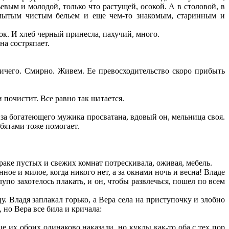
евым и молодой, только что растущей, осокой. А в столовой, в
ымытым чистым бельем и еще чем-то знакомым, старинным и
к. И хлеб черный принесла, пахучий, много.
на состряпает.
 ничего. Смирно. Живем. Ее превосходительство скоро прибыть
 почистит. Все равно так шатается.
а за богатеющего мужика просватана, вдовый он, мельница своя.
ебятами тоже помогает.
раке пустых и свежих комнат потрескивала, оживая, мебель.
е и милое, когда никого нет, а за окнами ночь и весна! Владе
глупо захотелось плакать, и он, чтобы развлечься, пошел по всем
 Владя заплакал горько, а Вера села на приступочку и злобно
 но Вера все била и кричала:
е их обоих одинаково наказали, но куклы как-то оба с тех пор