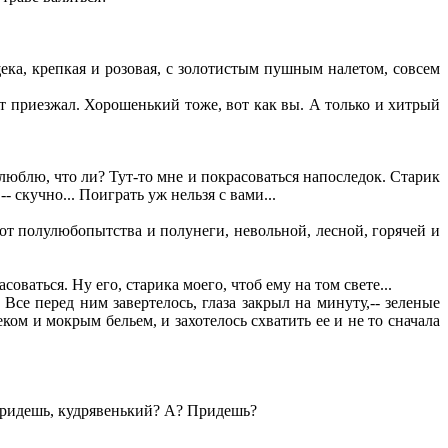
ека, крепкая и розовая, с золотистым пушным налетом, совсем
ст приезжал. Хорошенький тоже, вот как вы. А только и хитрый
 люблю, что ли? Тут-то мне и покрасоваться напоследок. Старик
 скучно... Поиграть уж нельзя с вами...
 от полулюбопытства и полунеги, невольной, лесной, горячей и
оваться. Ну его, старика моего, чтоб ему на том свете...
Все перед ним завертелось, глаза закрыл на минуту,-- зеленые
еком и мокрым бельем, и захотелось схватить ее и не то сначала
 Придешь, кудрявенький? А? Придешь?