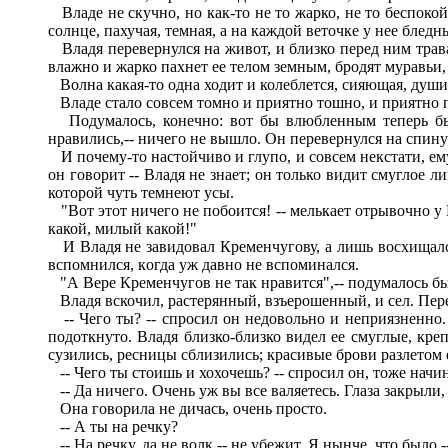
Владе не скучно, но как-то не то жарко, не то беспокойн
солнце, пахучая, темная, а на каждой веточке у нее блед
Владя перевернулся на живот, и близко перед ним трава. 
влажно и жарко пахнет ее телом земным, бродят муравьи,
Волна какая-то одна ходит и колеблется, сияющая, душист
Владе стало совсем томно и приятно тошно, и приятно плак
Подумалось, конечно: вот бы влюбленным теперь быт
нравились,-- ничего не вышло. Он перевернулся на спину 
И почему-то настойчиво и глупо, и совсем некстати, ему
он говорит -- Владя не знает; он только видит смуглое 
которой чуть темнеют усы.
"Вот этот ничего не побоится! -- мелькает отрывочно у 
какой, милый какой!"
И Владя не завидовал Кременчугову, а лишь восхищался и
вспомнился, когда уж давно не вспоминался.
"А Вере Кременчугов не так нравится",-- подумалось был
Владя вскочил, растерянный, взъерошенный, и сел. Пере
-- Чего ты? -- спросил он недовольно и неприязненно. 
подоткнуто. Владя близко-близко видел ее смуглые, кре
сузились, ресницы сблизились; красивые брови разлетом 
-- Чего ты стоишь и хохочешь? -- спросил он, тоже начин
-- Да ничего. Очень уж вы все валяетесь. Глаза закрыли, 
Она говорила не дичась, очень просто.
-- А ты на речку?
-- На речку, да не волк -- не убежит. Я нынче, что было,-