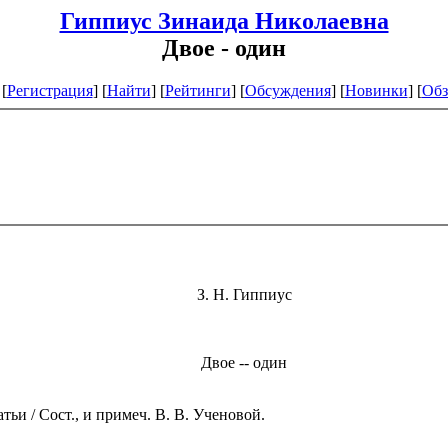
Гиппиус Зинаида Николаевна
Двое - один
[
Регистрация
]
[
Найти
] [
Рейтинги
] [
Обсуждения
] [
Новинки
] [
Обз
З. H. Гиппиус
Двое -- один
ьи / Сост., и примеч. В. В. Ученовой.