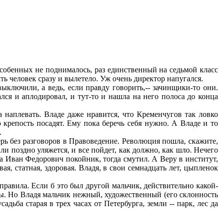
особенных не поднималось, раз единственный на седьмой класс
ать человек сразу и вылетело. Уж очень директор напугался.
ыключили, а ведь, если правду говорить,-- зачинщики-то они.
лся и аплодировал, и тут-то и нашла на него полоса до конца
 наплевать. Владе даже нравится, что Кременчугов так ловко
 крепость посадят. Ему пока беречь себя нужно. А Владе и то
.
рь без разговоров в Правоведение. Революция пошла, скажите,
ли поздно уляжется, и все пойдет, как должно, как шло. Нечего
а Иван Федорович покойник, тогда смутил. А Веру в институт,
вая, статная, здоровая. Владя, в свои семнадцать лет, цыпленок
правила. Если б это был другой мальчик, действительно какой-
а бы. Но Владя мальчик нежный, художественный (его склонность
дьба старая в трех часах от Петербурга, земли -- парк, лес да