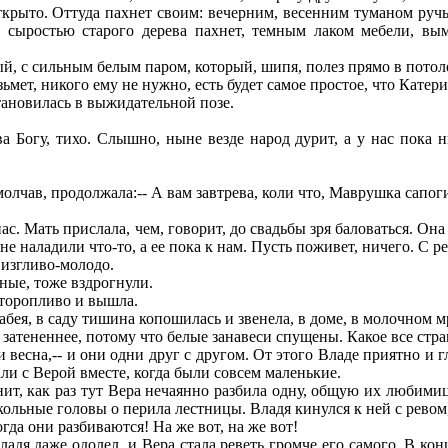
ткрыто. Оттуда пахнет своим: вечерним, весенним туманом ручь
 сыростью старого дерева пахнет, темным лаком мебели, в
, с сильным белым паром, который, шипя, полез прямо в потоло
ьмет, никого ему не нужно, есть будет самое простое, что Катери
тановилась в выжидательной позе.
ава Богу, тихо. Слышно, ныне везде народ дурит, а у нас пока
молчав, продолжала:-- А вам завтрева, коли что, Маврушка сапоги
с. Мать прислала, чем, говорит, до свадьбы зря баловаться. Он
не наладили что-то, а ее пока к нам. Пусть поживет, ничего. С р
 визгливо-молодо.
ные, тоже вздрогнули.
 торопливо и вышла.
бея, в саду тишина копошилась и звенела, в доме, в молочном м
ененнее, потому что белые занавеси спущены. Какое все странно
ь и весна,-- и они одни друг с другом. От этого Владе приятно и 
али с Верой вместе, когда были совсем маленькие.
, как раз тут Вера нечаянно разбила одну, общую их любимицу.
кольные головы о перила лестницы. Владя кинулся к ней с ревом,
гда они разбиваются! На же вот, на же вот!
дя даже одолел, и Вера стала реветь громче его самого. В конц