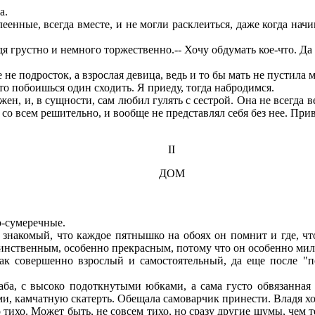
а.
енные, всегда вместе, и не могли расклеиться, даже когда начин
я грустно и немного торжественно.-- Хочу обдумать кое-что. Да 
е не подросток, а взрослая девица, ведь и то бы мать не пустила
 то побоишься один сходить. Я приеду, тогда набродимся.
ен, и, в сущности, сам любил гулять с сестрой. Она не всегда 
 со всем решительно, и вообще не представлял себя без нее. При
II
ДОМ
о-сумеречные.
комый, что каждое пятнышко на обоях он помнит и где, что, к
аинственным, особенно прекрасным, потому что он особенно мил
к совершенно взрослый и самостоятельный, да еще после "по
а, с высоко подоткнутыми юбками, а сама густо обвязанная 
, камчатную скатерть. Обещала самоварчик принести. Владя хотел
ихо. Может быть, не совсем тихо, но сразу другие шумы, чем те,