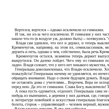
Вертелся, вертелся -- однако исключили из гимназии.
И так, ни из-за чего исключили. И гимназия у них част
нашло что-то (в воздухе уж, должно быть) -- потянулись "
Владя сам удивлен, что пел и дерзил, и теперь выключе
Кременчугов, например, на этом их, семиклассников, ми
дерзить и петь, однако о чем, собственно, была речь Крем
Кременчугов остался, экзамены теперь держит выпускн
выкрутился. Он далеко пойдет. Чего ему из гимназии ис
ладно. Владя сознает, что у него нет никакого мужества, 
Генеральша довольнехонька, что Владю исключили. Хоть 
пожалуйста! Генеральша ничему не удивляется, но ничего 
обращать внимание. Надо о своем будущем думать. Владю
не оставлять дома с учителями... Впрочем, Вера не испор
перед нею. Да это от гимназии. Слава Богу, выключили! 
А пока пусть одумается, отдохнет. Генеральша сама не 
нибудь из нынешних, а деревня у них далекая, где, гово
к литературе новейшей и искусствам генеральша благоскл
болота, сторож -- управляющий -- человек верный, мужик
Владя ужасно доволен. В два дня собрался.