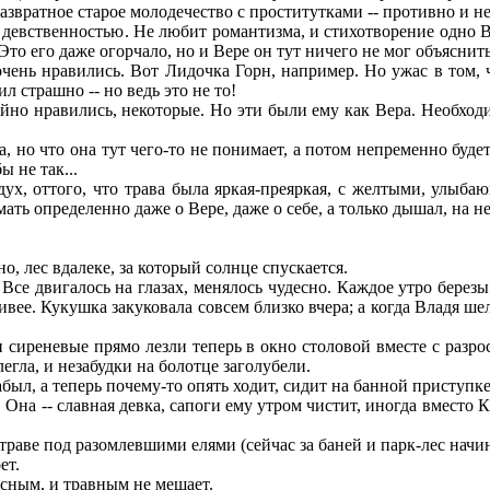
развратное старое молодечество с проститутками -- противно и не
 с девственностью. Не любит романтизма, и стихотворение одно
то его даже огорчало, но и Вере он тут ничего не мог объяснить
нь нравились. Вот Лидочка Горн, например. Но ужас в том, чт
 страшно -- но ведь это не то!
айно нравились, некот
о
рые. Но эти были ему как Вера. Необход
 но что она тут чего-то не понимает, а потом непременно буде
ы не так...
ух, оттого, что трава была яркая-преяркая, с желтыми, улыбаю
мать определенно даже о Вере, даже о себе, а только дышал, на не
, лес вдалеке, за который солнце спускается.
 Все двигалось на глазах, менялось чудесно. Каждое утро бер
ивее. Кукушка закуковала совсем близко вчера; а когда Владя шел
сиреневые прямо лезли теперь в окно столовой вместе с разрос
легла, и незабудки на болотце заголубели.
ыл, а теперь почему-то опять ходит, сидит на банной приступке
на -- славная девка, сапоги ему утром чистит, иногда вместо Ка
раве под разомлевшими елями (сейчас за баней и парк-лес начина
ет.
сным, и травным не мешает.