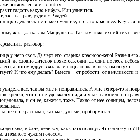
аже потянул ее вниз за юбку.
азит гадость какую-нибудь. Или удивится.
улась на траву рядом с Владей.
лицо сделалось не такое смешное, но зато красивее. Круглая щ
 зиму жила,-- сказала Маврушка.-- Так там тоже ихний гимнази
еременить разговор:
ца у него своя. Да черт его, старика краснорожего! Разве я его
й, да словно дитенок прячетесь, один да один по лесу, небось --
 его, а потом вдруг взяла да и поцеловала в щеку, около уха.
ует? И что ему делать? Вместе -- от робости, от вежливости и
 увидела вас, так вы мне и понравились. А мне теперь-то и покрас
 крепко, что он не удержался сидя и упал навзничь на траву. 
оцеловала, и он ее, кажется, тоже. Пахло от нее солнцем, челов
подальше.
 на нее и с красными, как мак, ушами, пробормотал:
ходи сюда, к бане, вечером, как спать полягут. Что одному-то?
им, а немного чужим голосом.
белья и на прощанье хлопнула Владю по плечу.