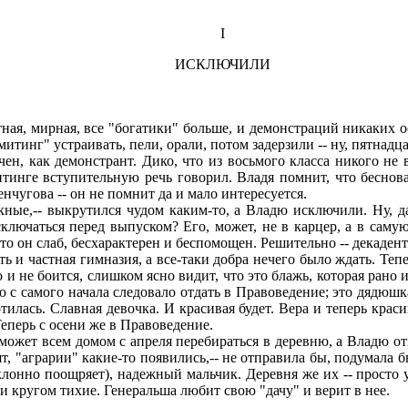
I
ИСКЛЮЧИЛИ
ная, мирная, все "богатики" больше, и демонстраций никаких 
митинг" устраивать, пели, орали, потом задерзили -- ну, пятнадц
н, как демонстрант. Дико, что из восьмого класса никого не в
тинге вступительную речь говорил. Владя помнит, что беснова
енчугова -- он не помнит да и мало интересуется.
ые,-- выкрутился чудом каким-то, а Владю исключили. Ну, да
ключаться перед выпуском? Его, может, не в карцер, а в самую
что он слаб, бесхарактерен и беспомощен. Решительно -- декадент
и частная гимназия, а все-таки добра нечего было ждать. Тепе
и не боится, слишком ясно видит, что это блажь, которая рано и
 с самого начала следовало отдать в Правоведение; это дядюшк
тилась. Славная девочка. И красивая будет. Вера и теперь краси
Теперь с осени же в Правоведение.
может всем домом с апреля перебираться в деревню, а Владю от
рят, "аграрии" какие-то появились,-- не отправила бы, подумал
онно поощряет), надежный мальчик. Деревня же их -- просто уса
и кругом тихие. Генеральша любит свою "дачу" и верит в нее.