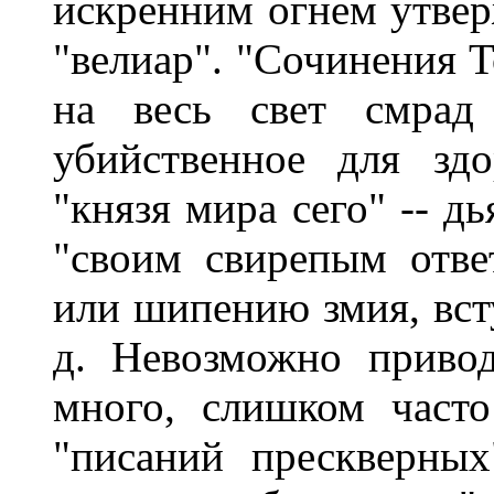
искренним огнем утверж
"велиар". "Сочинения Т
на весь свет смрад 
убийственное для зд
"князя мира сего" -- д
"своим свирепым отв
или шипению змия, всту
д. Невозможно приво
много, слишком часто
"писаний прескверны