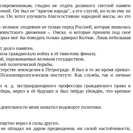
овременникам, стыдно не отдать должного светлой памяти
ий. Он был не "врагом народа", а его слугой, но если ему не
ина. Он хотел улучшить благосостояние народной массы, но это
 великое злодеяние не только перед Россией, которая лишилась
шевистского движения -- Омске, и которые приняли под своё
оторых мог бы поведать только адмирал Колчак. Лишь небольшая
 долго памятен.
ивела гражданскую войну к её тяжелому финалу.
ий, переживаемых великим государством.
тней политической борьбы.
ерстве земледелия в Петрограде. Я был в то же время приват-
 Психоневрологическом институте. Как служба, так и личные
 и. д. экстраординарного профессора гражданского права в
ирь, верил в её будущее и был твёрдо убеждён, что крепкое
деятельности меня захватил водоворот политики.
 тщетно верил в силы других.
 не обладал ни даром предвидения, ни силой настойчивости,