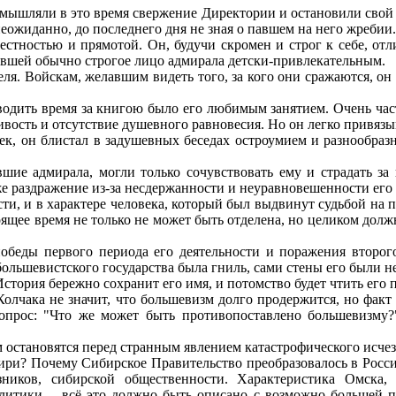
шляли в это время свержение Директории и остановили свой вы
еожиданно, до последнего дня не зная о павшем на него жребии.
тностью и прямотой. Он, будучи скромен и строг к себе, отл
авшей обычно строгое лицо адмирала детски-привлекательным.
Войскам, желавшим видеть того, за кого они сражаются, он сказ
ить время за книгою было его любимым занятием. Очень часто
вость и отсутствие душевного равновесия. Но он легко привязыв
к, он блистал в задушевных беседах остроумием и разнообразн
ие адмирала, могли только сочувствовать ему и страдать за 
же раздражение из-за несдержанности и неуравновешенности его 
ти, и в характере человека, который был выдвинут судьбой на 
оящее время не только не может быть отделена, но целиком дол
еды первого периода его деятельности и поражения второг
ольшевистского государства была гниль, сами стены его были н
стория бережно сохранит его имя, и потомство будет чтить его 
чака не значит, что большевизм долго продержится, но факт о
прос: "Что же может быть противопоставлено большевизму?"
становятся перед странным явлением катастрофического исчезно
ри? Почему Сибирское Правительство преобразовалось в Росс
ников, сибирской общественности. Характеристика Омска,
литики -- всё это должно быть описано с возможно большей п