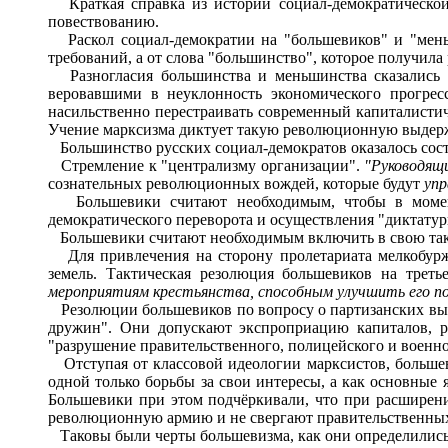
Краткая справка из истории социал-демократической 
повествованию.
Раскол социал-демократии на "большевиков" и "меньш
требований, а от слова "большинство", которое получила
Разногласия большинства и меньшинства сказались о
веровавшими в неуклонность экономического прогрес
насильственно перестраивать современный капиталистич
Учение марксизма диктует такую революционную выдерж
Большинство русских социал-демократов оказалось сост
Стремление к "централизму организации".
"Руководящи
сознательных революционных вождей, которые будут
упр
Большевики считают необходимым, чтобы в момент 
демократического переворота и осуществления "диктатур
Большевики считают необходимым включить в свою та
Для привлечения на сторону пролетариата мелкобуржу
земель. Тактическая резолюция большевиков на треть
мероприятиям крестьянства, способным улучшить его п
Резолюции большевиков по вопросу о партизанских высту
дружин". Они допускают экспроприацию капиталов, р
"разрушение правительственного, полицейского и военно
Отступая от классовой идеологии марксистов, большеви
одной только борьбы за свои интересы, а как основные 
Большевики при этом подчёркивали, что при расширени
революционную армию и не свергают правительственных 
Таковы были черты большевизма, как они определились е