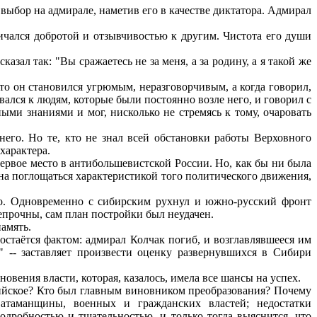
бор на адмирале, наметив его в качестве диктатора. Адмирал
ичался добротой и отзывчивостью к другим. Чистота его души
ал так: "Вы сражаетесь не за меня, а за родину, а я такой же
 он становился угрюмым, неразговорчивым, а когда говорил,
ался к людям, которые были постоянно возле него, и говорил с
ыми знаниями и мог, нисколько не стремясь к тому, очаровать
него. Но те, кто не знал всей обстановки работы Верховного
характера.
первое место в антибольшевистской России. Но, как бы ни была
жна поглощаться характеристикой того политического движения,
о. Одновременно с сибирским рухнул и южно-русский фронт
епрочны, сам план постройки был неудачен.
память.
стаётся фактом: адмирал Колчак погиб, и возглавлявшееся им
 -- заставляет произвести оценку развернувшихся в Сибири
вения власти, которая, казалось, имела все шансы на успех.
ийское? Кто был главным виновником преобразования? Почему
 атаманщины, военных и гражданских властей; недостатки
одробностью и тщательностью, и только тогда выяснится, что