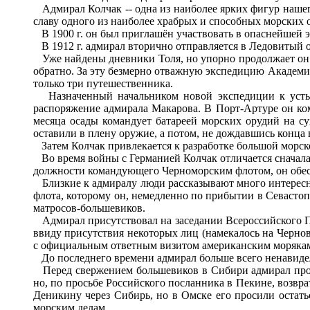
Адмирал Колчак -- одна из наиболее ярких фигур нашег
славу одного из наиболее храбрых и способных морских 
В 1900 г. он был приглашён участвовать в опаснейшей 
В 1912 г. адмирал вторично отправляется в Ледовитый о
Уже найдены дневники Толя, но упорно продолжает он оп
обратно. За эту безмерно отважную экспедицию Академи
только три путешественника.
Назначенный начальником новой экспедиции к устьям
распоряжение адмирала Макарова. В Порт-Артуре он ко
месяца осады командует батареей морских орудий на су
оставили в плену оружие, а потом, не дождавшись конца 
Затем Колчак привлекается к разработке большой морск
Во время войны с Германией Колчак отличается сначала 
должности командующего Черноморским флотом, он обесп
Близкие к адмиралу люди рассказывают много интересны
флота, которому он, немедленно по прибытии в Севастопо
матросов-большевиков.
Адмирал присутствовал на заседании Всероссийского Пр
ввиду присутствия некоторых лиц (намекалось на Черно
с официальным ответным визитом американским моряка
До последнего времени адмирал больше всего ненавиде
Перед свержением большевиков в Сибири адмирал проси
но, по просьбе Российского посланника в Пекине, возвр
Деникину через Сибирь, но в Омске его просили остать
морским делам.