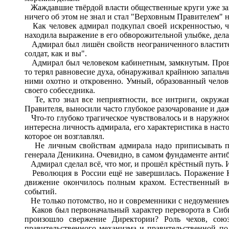
Жаждавшие твёрдой власти общественные круги уже замы
ничего об этом не знал и стал "Верховным Правителем" н
Как человек адмирал подкупал своей искренностью, чес
находила выражение в его обворожительной улыбке, дел
Адмирал был лишён свойств неограниченного властителя. 
солдат, как и вы".
Адмирал был человеком кабинетным, замкнутым. Провод
то терял равновесие духа, обнаруживал крайнюю запальчи
ними охотно и откровенно. Умный, образованный челове
своего собеседника.
Те, кто знал все неприятности, все интриги, окружавш
Правителя, выносили часто глубокое разочарование и да
Что-то глубоко трагическое чувствовалось и в наружнос
интересна личность адмирала, его характеристика в наст
которое он возглавлял.
Не личным свойствам адмирала надо приписывать поб
генерала Деникина. Очевидно, в самом фундаменте антиб
Адмирал сделал всё, что мог, и прошёл крёстный путь. И
Революция в России ещё не завершилась. Поражение Кол
движение окончилось полным крахом. Естественный во
событий.
Не только потомство, но и современники с недоумением о
Каков был первоначальный характер переворота в Сиби
произошло свержение Директории? Роль чехов, союз
правительственного механизма и правительственной по