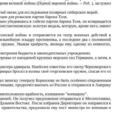
ремя великой войны (
Первой мировой войны
. --
Ред.
), заслужил
тый океан для исследования полярных сибирских морей.
ции для розысков партии барона Толя.
ьно убедившись в гибели партии барона Толя, он возвращается
Константиновскую золотую медаль, которую, кроме него, имеют
онской войны и отправляется на театр военных действий в
ильнейшую эскадру противника, а последние два с половиной
 оружие. Уважая храбрость, японцы ему, одному из немногих,
смотрения бюджета в законодательных учреждениях.
ережье от нападений крупных морских сил Германии, а затем, в
рактера адмирала. Наиболее известны его смотр Черноморского
дмирал бросил в волны своё георгиевское оружие, спасая его от
лал записку генералу Корнилову не быть особенно откровенным
шенными, предпочёл выехать из России и отправился в Америку
ротивоположную крайность, излишнюю "военщину".
манией. Он получил предложение отправиться в Месопотамию,
а Дальнем Востоке. После избрания Директории он направился к
в правительства, предложила ему пост министра по военным и