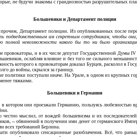
орые, не будучи знакомы с грандиозностью разрушительных пла
Большевики и Департамент полиции
рочим, Департамент полиции. Из опубликованных после перев
ть подведомственным им секретным сотрудникам, чтобы они, 
ю полной невозможности какого бы то ни было организацион
 провокаторы, и в их числе депутат Государственной Думы I
льшевиков, ослабляя влияние и без того не сильного меньшинс
жность которого к провокаторам доказал Бурцев, расколол в Го
олго до войны, скрылся за границу.
е политики поступали иначе. На Урале, в одном из крупных го
 менее тяжкими.
Большевики и Германия
 котором они проезжали Германию, пользуясь любезностью враж
йни.
 честно мыслил, от вождей большевизма и их последователей
иков, -- обвинений в получении ими денег от германского Имп
и всех требований Берлина.
и опубликовало сенсационные разоблачения. Всё, что раньше