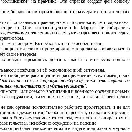
"большевизм" на практике. Эта справка создаёт фон общему
ание большевиков произошло не от размера их политических
ики" оставались правоверными последователями марксизма,
етариата. Они, согласно учению К. Маркса, не собирались
оевременному
появлению на свет уже созревшего нового строя.
ерватизмом.
ным заговором. Вот её характерные особенности.
"
широкими слоями пролетариата, они должны составляться из
наёт свои интересы.
х вожди стремились достичь власти в интересах полного
ть массу, возбудив в ней революционный энтузиазм.
 ей свободное расхищение и распределение всех помещичьих
Оказывать самую широкую поддержку всем революционным
овных, монастырских и удельных земель
"
.
одимости "для боевого воспитания и военного обучения боевых
их сооружений, казённых и частных, и ставят своею целью
не как органы исключительно рабочего пролетариата и не для
ционной демократии, "особенно крестьян, солдат и матросов".
олжно быть отмечаемо, что советы, если они не опираются на
авительства), неизбежно осуждены на падение.
резолюции большевиков печатались тогда в подпольном журнале