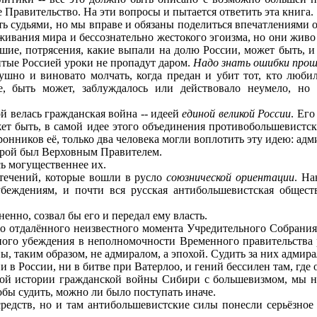
 Правительство. На эти вопросы и пытается ответить эта книга.
судьями, но мы вправе и обязаны поделиться впечатлениями о 
живания мира и бессознательно жестокого эгоизма, но они жив
шие, потрясения, какие выпали на долю России, может быть, и
житые Россией уроки не пропадут даром.
Надо знать ошибки прош
 и виновато молчать, когда предан и убит тот, кто любил т
ое, быть может, заблуждалось или действовало неумело, но 
й велась гражданская война -- идеей
единой великой России
. Ег
ет быть, в самой идее этого объединения противобольшевистск
онников её, только два человека могли воплотить эту идею: адм
орой был Верховным Правителем.
ь могущественнее их.
ечений, которые вошли в русло
союзнической ориентации
. На
еждениям, и почти вся русская антибольшевистская обществе
нно, созвал бы его и передал ему власть.
тдалённого неизвестного момента Учредительного Собрания, к
ого убеждения в неполномочности Временного правительства 
, таким образом, не адмиралом, а эпохой. Судить за них адмира
 России, ни в битве при Ватерлоо, и гений бессилен там, где
й истории гражданской войны Сибири с большевизмом, мы най
обы судить, можно ли было поступать иначе.
дств, но и там антибольшевистские силы понесли серьёзное 