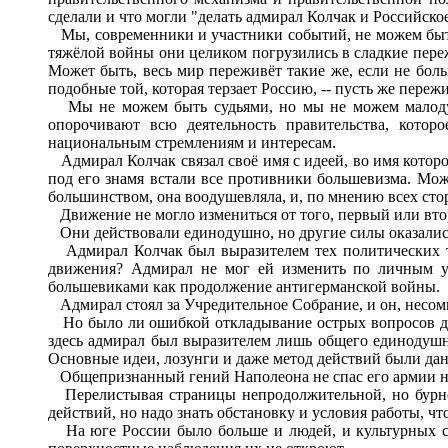
сделали и что могли "делать адмирал Колчак и Российское
Мы, современники и участники событий, не можем быть 
тяжёлой войны они целиком погрузились в сладкие пере
Может быть, весь мир переживёт такие же, если не боль
подобные той, которая терзает Россию, -- пусть же пере
Мы не можем быть судьями, но мы не можем малодушно
опорочивают всю деятельность правительства, котор
национальным стремлениям и интересам.
Адмирал Колчак связал своё имя с идеей, во имя которо
под его знамя встали все противники большевизма. Мож
большинством, она воодушевляла, и, по мнению всех стор
Движение не могло измениться от того, первый или вт
Они действовали единодушно, но другие силы оказалис
Адмирал Колчак был выразителем тех политических т
движения? Адмирал не мог ей изменить по личным уб
большевиками как продолжение антигерманской войны.
Адмирал стоял за Учредительное Собрание, и он, несомне
Но было ли ошибкой откладывание острых вопросов до о
здесь адмирал был выразителем лишь общего единодушн
Основные идеи, лозунги и даже метод действий были даны
Общепризнанный гений Наполеона не спас его армии ни в
Перелистывая страницы непродолжительной, но бурно
действий, но надо знать обстановку и условия работы, чт
На юге России было больше и людей, и культурных сре