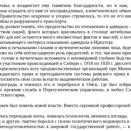
ка и воздвигнет ему памятник благодарности, но и нам, с
 оградить его имя от несправедливых, клеветнических обвинен
 Правительство искренне и упорно стремилось, то это не его в
йны и разрушенного транспорта.
 должен понять, что предательство по отношению к адмиралу --
ством наций, флаги которых красовались в столице антиболь
ибо для неё останется много неизвестных фактов и мыслей, о к
хватывающего интереса показаниях адмирала в Иркутске.
ми и печальными глазами и мученическими линиями лица, будет
взял на себя неблагодарную роль предателей, и тех, чья вина пр
ь голову и мучительно вспомнить о неизмеримой глубине бедств
м участником происходившей в Сибири с 1918 по 1920 г. двухле
юрисконсульта всех продовольственных организаций при Минист
жданского права и преподавателем системы римского права в
 посвятить свои силы всецело академическим работам.
ограда, я покинул его и перебрался в Омск, где был избран
 прежняя служба в Переселенческом управлении, я любил Сиб
тского ярма.
жен был помочь новой власти. Вместо скромной профессорской 
ась переходная эпоха, ломалась психология, менялись взгляды.
к и другие, тщетно боролся с силою политического водоворота и
еподготовленностью к широкой государственной работе, -- я