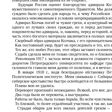
поверхностные наблюдения их не откроют.
Будущая Россия оценит благородство адмирала Колча
мужественного и самоотверженного Правителя. Мы должны
суждено было сделать для народа то, к чему Российское
оказалось невозможным в условиях непрекращавшейся во
Адмирал Колчак погиб за чужие грехи, и культурный мир
одного из лучших своих граждан, но и перед достоин
покровительство адмирала, и, наконец, перед историей, 
часть этого богатого материала заключается в полных за
Скорбный образ адмирала Колчака, с его проницательны
Как постоянный укор, будет он преследовать и тех, кто 
Тех же, кто любит Россию, этот образ заставит склонит
Судьба сделала меня не только свидетелем, но и близки
Революция 1917 г. застала меня в должности старшего 
доцентом Петроградского университета по кафедре гра
склонности ставили меня далеко от политики, и я мечтал
В январе 1918 г., видя безотрадную обстановку Петр
Политехническом институте. Меня связывала с Сибирью
сибирское крестьянство быстро освободится от большевис
Планы мои не удались.
Переворот произошёл неожиданно. Всякий, кто мог, дол
Два года были не пережиты, а выстраданы.
Работы не было, была только борьба. Во всём чувствовал
То близкий, то более отдалённый участник, я так же, ка
Страдая общим для всех омских деятелей грехом -- н