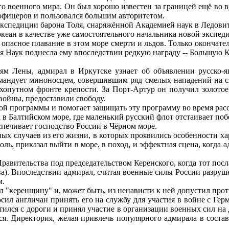
о военного мира. Он был хорошо известен за границей ещё во в
офицеров и пользовался большим авторитетом.
экспедиции барона Толя, снаряжённой Академией наук в Ледови
кеан в качестве уже самостоятельного начальника новой экспеди
асное плавание в этом море смерти и льдов. Только окончател
я Наук поднесла ему впоследствии редкую награду -- Большую 
 Лены, адмирал в Иркутске узнает об объявлении русско-яп
мандует миноносцем, совершившим ряд смелых нападений на с
хопутном фронте крепости. За Порт-Артур он получил золотое
войны, предоставили свободу.
ой программы и помогает защищать эту программу во время рас
в Балтийском море, где маленький русский флот отстаивает поб
ечивает господство России в Чёрном море.
х случаев из его жизни, в которых проявились особенности ха
ль, приказал выйти в море, в поход, и эффектная сцена, когда а
авительства под председательством Керенского, когда тот пос
ва). Впоследствии адмирал, считая военные силы России разру
м.
л "керенщину" и, может быть, из ненависти к ней допустил п
л англичан принять его на службу для участия в войне с Гер
атился с дороги и принял участие в организации военных сил н
ся. Директория, желая привлечь популярного адмирала в соста