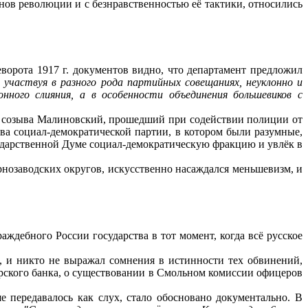
нов революции и с безнравственностью её тактики, относились
орота 1917 г. документов видно, что департамент предложил
участвуя в разного рода партийных совещаниях, неуклонно и
ного слияния, а в особенности объединения большевиков с
V созыва Малиновский, прошедший при содействии полиции от
тва социал-демократической партии, в котором были разумные,
сударственной Думе социал-демократическую фракцию и увлёк в
рнозаводских округов, искусственно насаждался меньшевизм, и
дебного России государства в тот момент, когда всё русское
, и никто не выражал сомнения в истинности тех обвинений,
ерского банка, о существовании в Смольном комиссии офицеров
 передавалось как слух, стало обосновано документально. В