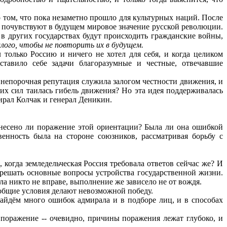
том, что пока незаметно прошло для культурных наций. После
о почувствуют в будущем мировое значение русской революции.
 в других государствах будут происходить гражданские войны,
лого, чтобы не повторить их в будущем.
олько Россию и ничего не хотел для себя, и когда целиком
ставило себе задачи благоразумные и честные, отвечавшие
о непорочная репутация служила залогом честности движения, и
их сил таилась гибель движения? Но эта идея поддерживалась
ирал Колчак и генерал Деникин.
несено ли поражение этой ориентации? Была ли она ошибкой
нность была на стороне союзников, рассматривая борьбу с
огда земледельческая Россия требовала ответов сейчас же? И
решать основные вопросы устройства государственной жизни.
ла никто не вправе, выполнение же зависело не от вождя.
 общие условия делают невозможной победу.
дём много ошибок адмирала и в подборе лиц, и в способах
поражение -- очевидно, причины поражения лежат глубоко, и