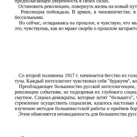
предполагающей уверенность в своих силах.
Остановить революцию, повернуть жизнь на новый путь
Революция побеждала. В армии, в чиновничестве, в п
бессильными.
Но сейчас, оглядываясь на прошлое, я чувствую, что м
это, чувствуешь, как во мраке скорби о прошлом загорае
Со второй половины 1917 г. начинается бегство из голо
туча. Каждый интеллигент чувствовал себя "буржуем", кот
Преобладающее большинство русской интеллигенции, н
революции событиям, не подозревая их глубокого социа
смутное. Социал-демократы, которые хотят "большего", 
стремление осуществить социализм, казалось настолько
изучению методов большевистской работы и приёмов бор
Этим объясняется неожиданность для большинства русс