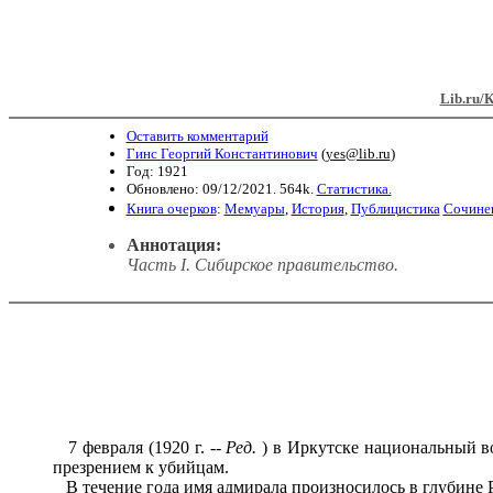
Lib.ru/
Оставить комментарий
Гинс Георгий Константинович
(
yes@lib.ru
)
Год: 1921
Обновлено: 09/12/2021. 564k.
Статистика.
Книга очерков
:
Мемуары
,
История
,
Публицистика
Сочине
Аннотация:
Часть I. Сибирское правительство.
7 февраля (1920 г. --
Ред.
) в Иркутске национальный во
презрением к убийцам.
В течение года имя адмирала произносилось в глубине Ро