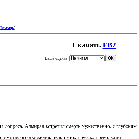
Помощь
]
Скачать
FB2
Ваша оценка:
ния допроса. Адмирал встретил смерть мужественно, с глубоким
это имя целого движения, целой эпохи русской революции.