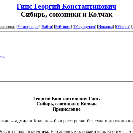
Гинс Георгий Константинович
Сибирь, союзники и Колчак
Классика:
[
Регистрация
]
[
Найти
] [
Рейтинги
] [
Обсуждения
] [
Новинки
] [
Обзоры
] [
ния
Георгий Константинович Гинс
.
Сибирь, союзники и Колчак
Предисловие
ждь -- адмирал Колчак -- был расстрелян без суда и до оконча
ссии с благоговением. Его ждали, как избавителя. Его имя -- 