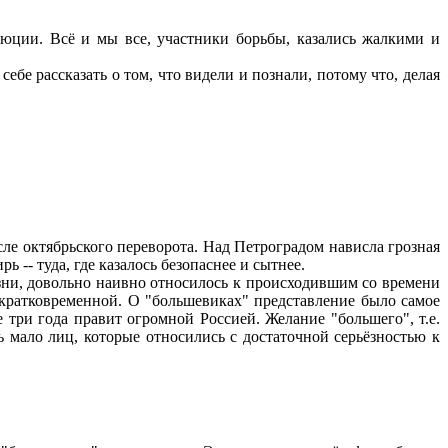
юции. Всё и мы все, участники борьбы, казались жалкими и
бе рассказать о том, что видели и познали, потому что, делая
ле октябрьского переворота. Над Петроградом нависла грозная
 -- туда, где казалось безопаснее и сытнее.
ни, довольно наивно относилось к происходившим со времени
 кратковременной. О "большевиках" представление было самое
е три года правит огромной Россией. Желание "большего", т.е.
ь мало лиц, которые относились с достаточной серьёзностью к