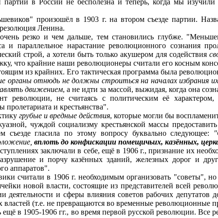
партии в России не бесполезна и теперь, когда мы изучили 
евиков" произошёл в 1903 г. на втором съезде партии. Назв
 резолюция Ленина.
чень резко и чем дальше, тем становились глубже. "Меньшев
са и параллельное нарастание революционного сознания прол
еский строй, а хотели быть только акушером для содействия
св
ку, что крайние наши революционеры считали его косным конс
оящим из крайних. Его тактическая программа была революцион
е органы отнюдь не должны строиться на началах избрания их
авлять движением
, а не идти за массой, выжидая, когда она соз
революции, не считаясь с политическим её характером, и
ы пролетариата и крестьянства".
ктику
грубые и вредные действия
, которые могли бы воспламени
азной, чуждой социализму крестьянской массы предоставить
ем съезде гласила по этому вопросу буквально следующее:
"
оложение,
вплоть до конфискации помещичьих, казённых, церк
плениях заключали в себе, ещё в 1906 г., признание их необх
азрушение и порчу казённых зданий, железных дорог и друг
го аппаратов".
ки считали в 1906 г. необходимым организовать "советы", но 
ячейки новой власти, состоящие из представителей всей револю
и деятельности и сферы влияния советов рабочих депутатов д
властей (т.е. не превращаются во временные революционные пр
щё в 1905-1906 гг., во время первой русской революции. Все 