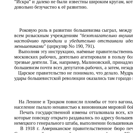
"Искра" и далеко не были известны широким кругам, кот
довольно безучастно к её развитию.
Роковую роль в развитии большевизма сыграл, между п
всем розыскным учреждениям
"безотлагательно внуши
настойчиво проводили и убедительно отстаивали иде
меньшевиками"
(циркуляр No 190, 791).
Выполняя эту инструкцию, наёмные правительственные
московских рабочих, деятельно агитировали в пользу бо
трезвые деятели. Так, например, Малиновский, принадле
большевизм почти всех депутатов-рабочих, а затем, незад
Царское правительство не понимало, что делало. Мудры
удары большевистской революции оказались там гораздо
На Ленине и Троцком повисли пломбы от того вагона, в
население пылало ненавистью к виновникам мировой бо
Печать государственной измены отталкивала всех, кто
которые повсюду открыто раздавались по адресу большев
немецкого генерального штаба, выполнении большевикам
В 1918 г. Американское правительственное бюро печат