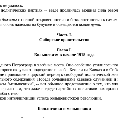
 не удалось.
олитических партиях -- везде проявилась мощная сила револ
ы
должны
с полной откровенностью и безжалостностью к самим се
тся огонь надежды на будущее и освещаются
новые пути
.
Часть I.
Сибирское правительство
Глава I.
Большевизм в начале 1918 года
дного Петрограда в хлебные места. Оно особенно усилилось пос
орого окружают подозрение и злоба. Бежали на Кавказ и в Сибирь
е привыкшее в царский период к свободной политической жиз
льного содержания. Победа большевизма казалась случайной и
чем "меньшевики", -- вот обычное представление о тех, кто уж
 нереальным, что даже в среде партийных политиков находилос
ьбы с нею.
кой интеллигенции успеха большевистской революции.
Большевики и меньшевики