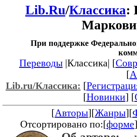
Lib.Ru
/
Классика
:
Маркови
При поддержке Федеральног
ком
Переводы
|Классика| [
Совр
[
A
[
Регистраци
Lib.ru/Классика:
[
Новинки
] [
[
Авторы
][
Жанры
][
Отсортировано по:[
форме
Об авторе:
-- 