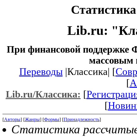
Статистика 
Lib.ru: "К
При финансовой поддержке Ф
массовым 
Переводы
|Классика| [
Совр
[
A
[
Регистраци
Lib.ru/Классика:
[
Новин
[
Авторы
] [
Жанры
] [
Формы
] [
Принадлежность
]
Статистика рассчитыва