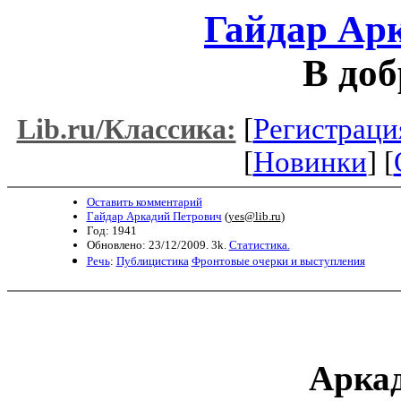
Гайдар Ар
В доб
[
Регистраци
Lib.ru/Классика:
[
Новинки
] [
Оставить комментарий
Гайдар Аркадий Петрович
(
yes@lib.ru
)
Год: 1941
Обновлено: 23/12/2009. 3k.
Статистика.
Речь
:
Публицистика
Фронтовые очерки и выступления
Арка