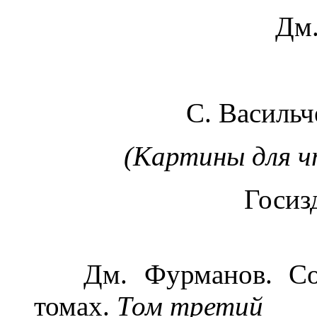
Дм
С. Васильч
(Картины для ч
Госизд
Дм. Фурманов. Собр
томах.
Том третий