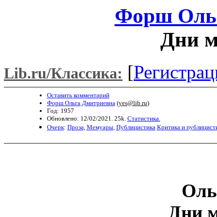
Форш Оль
Дни м
[
Регистрац
Lib.ru/Классика:
Оставить комментарий
Форш Ольга Дмитриевна
(
yes@lib.ru
)
Год: 1957
Обновлено: 12/02/2021. 25k.
Статистика.
Очерк
:
Проза
,
Мемуары
,
Публицистика
Критика и публицист
Оль
Дни 