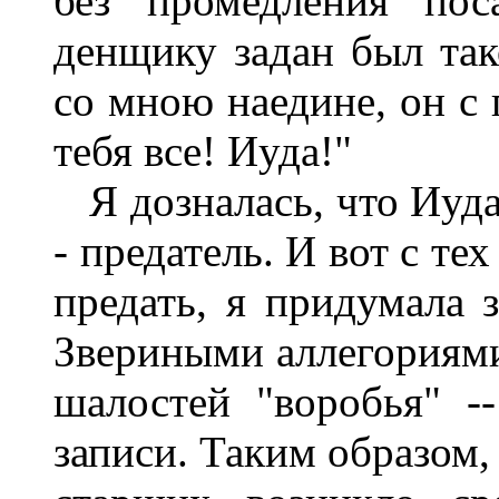
без промедления пос
денщику задан был так
со мною наедине, он с 
тебя все! Иуда!"
Я дозналась, что Иуда
- предатель. И вот с те
предать, я придумала 
Звериными аллегориями
шалостей "воробья" --
записи. Таким образом,