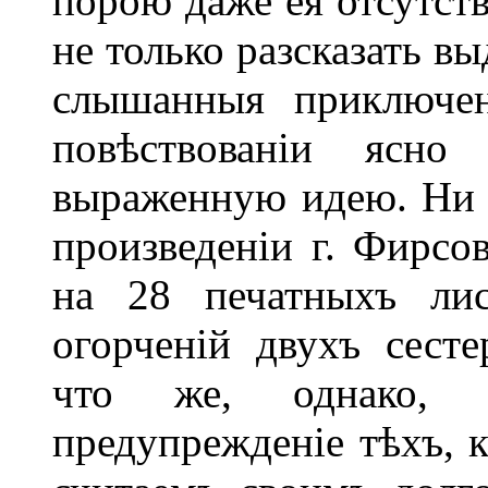
порою даже ея отсутств
не только разсказать в
слышанныя приключен
повѣствованіи ясно
выраженную идею. Ни 
произведеніи г. Фирсо
на 28 печатныхъ лис
огорченій двухъ сесте
что же, однако, 
предупрежденіе тѣхъ, к