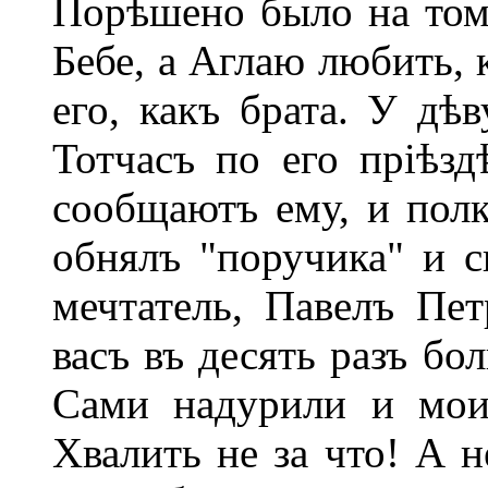
Порѣшено было на том
Бебе, а Аглаю любить, 
его, какъ брата. У дѣ
Тотчасъ по его пріѣзд
сообщаютъ ему, и пол
обнялъ "поручика" и с
мечтатель, Павелъ Пет
васъ въ десять разъ бо
Сами надурили и мои
Хвалить не за что! А н