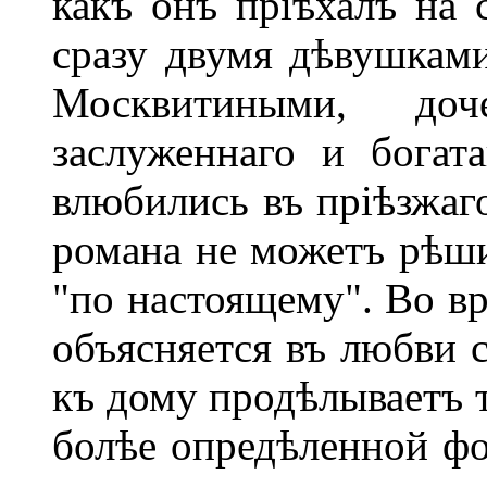
какъ онъ пріѣхалъ на 
сразу двумя дѣвушками
Москвитиными, доч
заслуженнаго и богат
влюбились въ пріѣзжаг
романа не можетъ рѣши
"по настоящему". Во в
объясняется въ любви с
къ дому продѣлываетъ т
болѣе опредѣленной ф