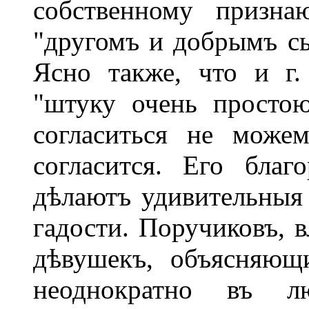
собственному призна
"другомъ и добрымъ сы
Ясно также, что и г
"штуку очень просто
согласиться не може
согласится. Его бла
дѣлаютъ удивительныя
гадости. Поручиковъ, 
дѣвушекъ, объясняющ
неоднократно въ л