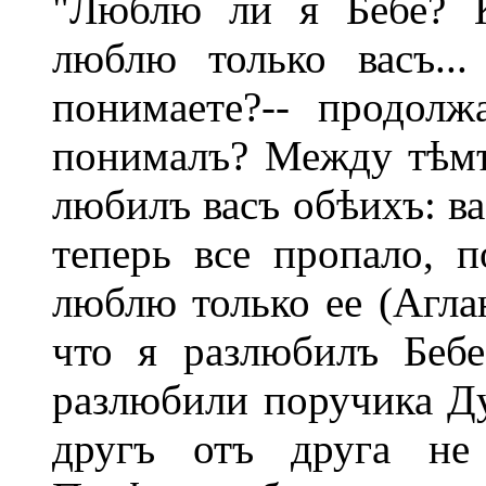
"Люблю ли я Бебе? К
люблю только васъ..
понимаете?-- продолж
понималъ? Между тѣм
любилъ васъ обѣихъ: вас
теперь все пропало, 
люблю только ее (Аглаю
что я разлюбилъ Беб
разлюбили поручика Ду
другъ отъ друга не 