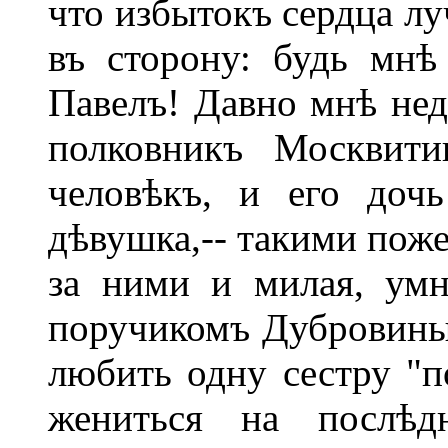
что избытокъ сердца лу
въ сторону: будь мн
Павелъ! Давно мнѣ нед
полковникъ Москвити
человѣкъ, и его доч
дѣвушка,-- такими поже
за ними и милая, умн
поручикомъ Дубровиным
любить одну сестру "п
жениться на послѣд