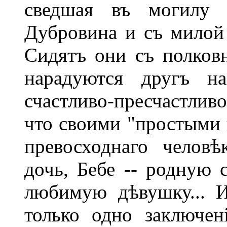
сведшая въ могилу 
Дубровина и съ милой Б
Сидятъ они съ полков
нарадуются другъ н
счастливо-пресчастлив
что своими "простыми 
превосходнаго человѣ
дочь, Бебе -- родную 
любимую дѣвушку... 
только одно заключен