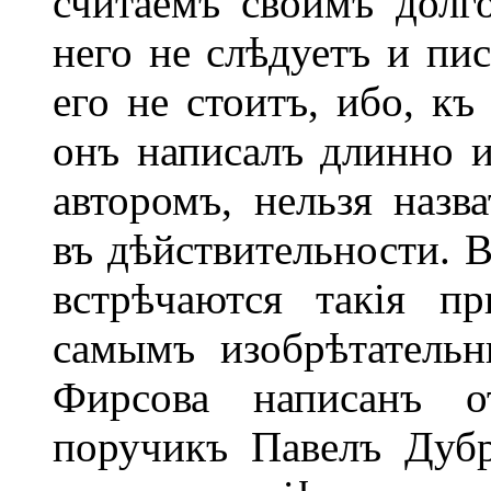
считаемъ своимъ долго
него не слѣдуетъ и пис
его не стоитъ, ибо, къ
онъ написалъ длинно и
авторомъ, нельзя наз
въ дѣйствительности. В
встрѣчаются такія пр
самымъ изобрѣтательн
Фирсова написанъ о
поручикъ Павелъ Дубр