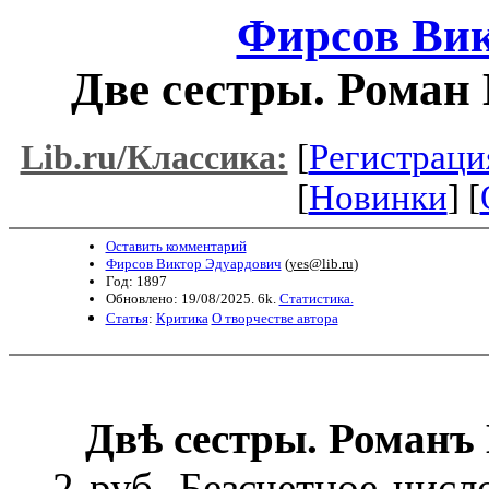
Фирсов Вик
Две сестры. Роман 
[
Регистраци
Lib.ru/Классика:
[
Новинки
] [
Оставить комментарий
Фирсов Виктор Эдуардович
(
yes@lib.ru
)
Год: 1897
Обновлено: 19/08/2025. 6k.
Статистика.
Статья
:
Критика
О творчестве автора
Двѣ сестры. Романъ
2 руб. Безсчетное числ