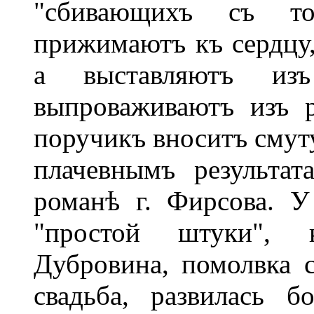
"сбивающихъ съ то
прижимаютъ къ сердцу,
а выставляютъ из
выпроваживаютъ изъ р
поручикъ вноситъ смут
плачевнымъ результат
романѣ г. Фирсова. У
"простой штуки", 
Дубровина, помолвка 
свадьба, развилась б