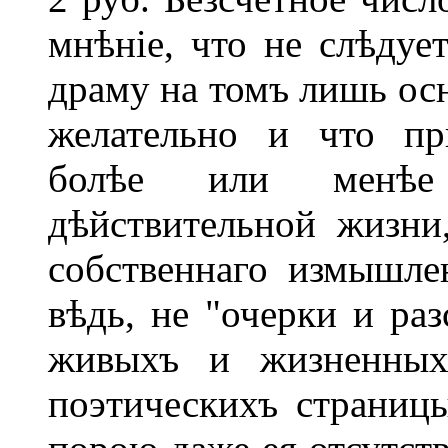
мнѣніе, что не слѣдуе
драму на томъ лишь осн
желательно и что пр
болѣе или менѣе
дѣйствительной жизни
собственнаго измышлен
вѣдь, не "очерки и раз
живыхъ и жизненных
поэтическихъ страниц