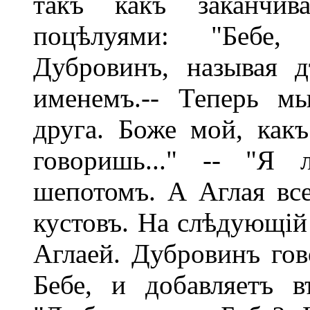
такъ какъ заканчива
поцѣлуями: "Бебе,
Дубровинъ, называя 
именемъ.-- Теперь м
друга. Боже мой, какъ
говоришь..." -- "Я 
шепотомъ. А Аглая все
кустовъ. На слѣдующій 
Аглаей. Дубровинъ гов
Бебе, и добавляетъ в